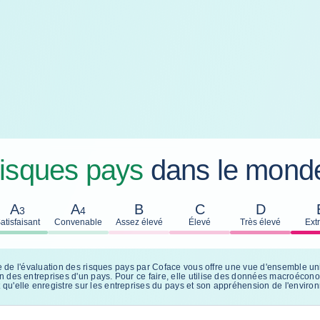
risques pays
dans le mond
A
A
B
C
D
3
4
atisfaisant
Convenable
Assez élevé
Élevé
Très élevé
Ext
rte de l'évaluation des risques pays par Coface vous offre une vue d'ensemble u
des entreprises d'un pays. Pour ce faire, elle utilise des données macroéconomi
u'elle enregistre sur les entreprises du pays et son appréhension de l'environ