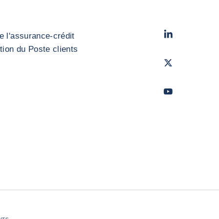
LinkedIn
- Cofac
e l'assurance-crédit
stion du Poste clients
Twitter
- Coface
Youtube
- Coface