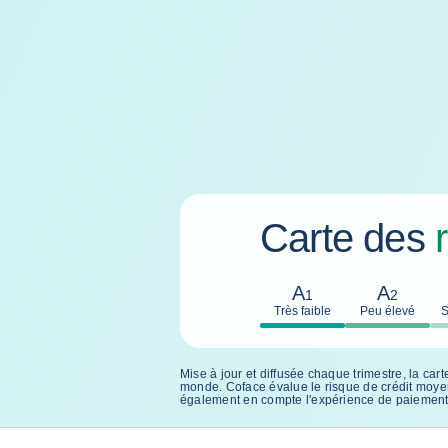
Carte des
A
A
1
2
Très faible
Peu élevé
S
Mise à jour et diffusée chaque trimestre, la ca
monde. Coface évalue le risque de crédit moyen 
également en compte l'expérience de paiement q