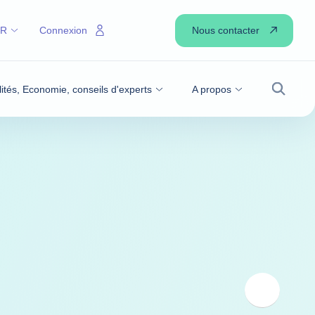
Nous contacter
FR
Connexion
lités, Economie, conseils d'experts
A propos
Recher