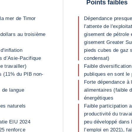
Points faibles
 la mer de Timor
Dépendance presque 
l'attente de l'exploi
dollars au troisième
gisement de pétrole 
gisement Greater Sunr
d'inflation
pieds cubes de gaz s
s d’Asie-Pacifique
condensat)
 travailler)
Faible diversificatio
es (11% du PIB non-
publiques en sont le 
Forte dépendance à l
 de langue
alimentaires (faible
énergétiques
tes naturels
Faible participation
productivité du trava
atie EIU 2024
peu développé dans l
25 renforce
l’emploi en 2021), fa