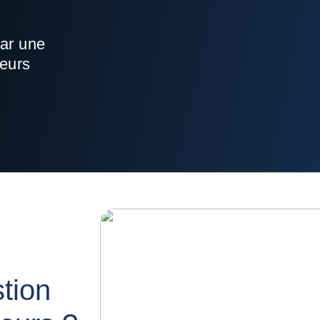
par une
seurs
tion