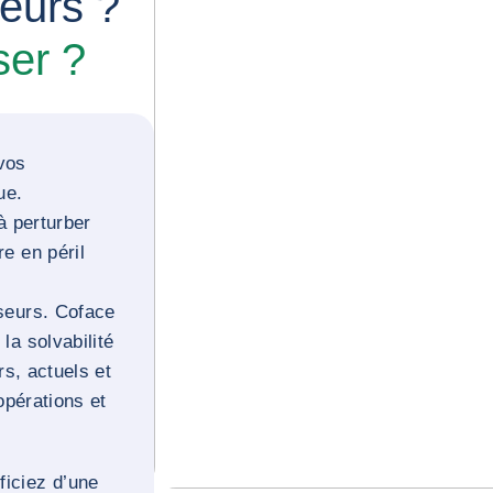
seurs ?
ser ?
vos
ue.
à perturber
e en péril
seurs. Coface
la solvabilité
rs, actuels et
opérations et
iciez d’une