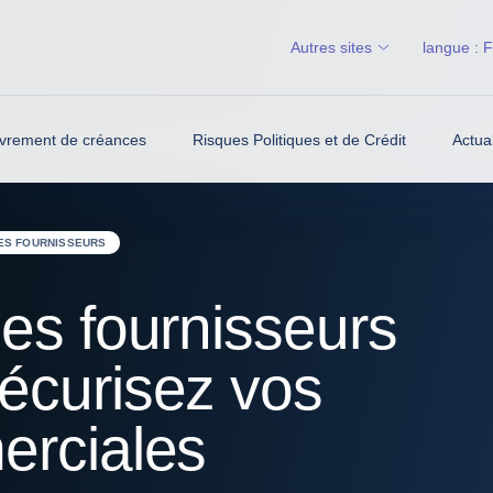
Autres sites
langue :
vrement de créances
Risques Politiques et de Crédit
Actua
ES FOURNISSEURS
ues fournisseurs
écurisez vos
erciales