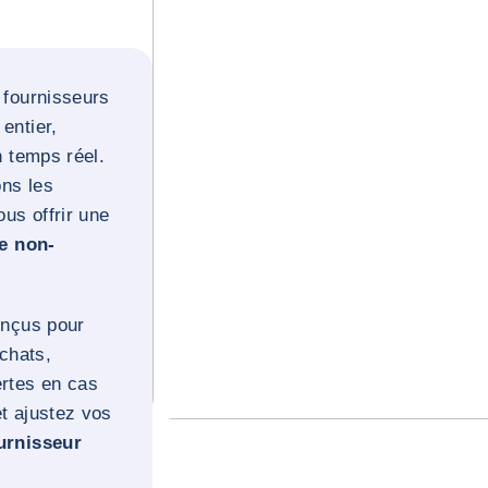
 fournisseurs
entier,
n temps réel.
ons les
us offrir une
e non-
onçus pour
achats,
ertes en cas
et ajustez vos
urnisseur