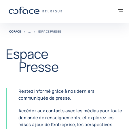
Voir le contenu
Retour à la page d'accueil
M
COFACE, FOR TRADE - PAGE D'ACCUEIL
BELGIQUE
COFACE
ESPACE PRESSE
Espace
Presse
Restez informé grâce à nos derniers
communiqués de presse.
Accédez aux contacts avec les médias pour toute
demande de renseignements, et explorez les
mises à jour de l'entreprise, les perspectives