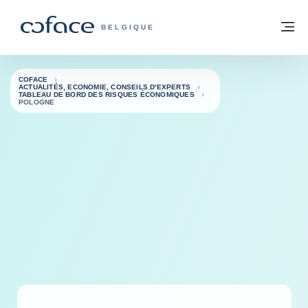
Voir le contenu
Retour à la page d'accueil
M
COFACE, FOR TRADE - PAGE D'ACCUE
BELGIQUE
COFACE
ACTUALITÉS, ECONOMIE, CONSEILS D'EXPERTS
TABLEAU DE BORD DES RISQUES ÉCONOMIQUES
POLOGNE