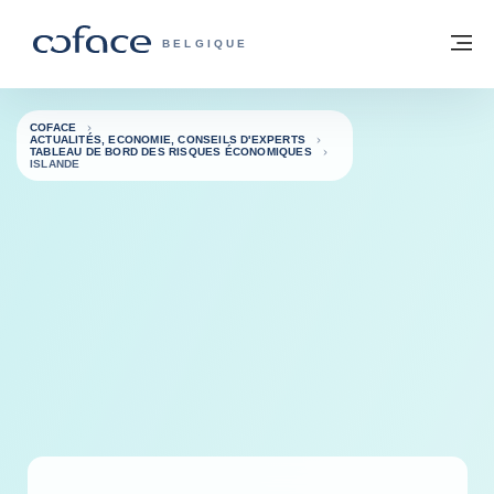
Voir le contenu
Retour à la page d'accueil
M
COFACE, FOR TRADE - PAGE D'ACCUE
BELGIQUE
COFACE
ACTUALITÉS, ECONOMIE, CONSEILS D'EXPERTS
TABLEAU DE BORD DES RISQUES ÉCONOMIQUES
ISLANDE