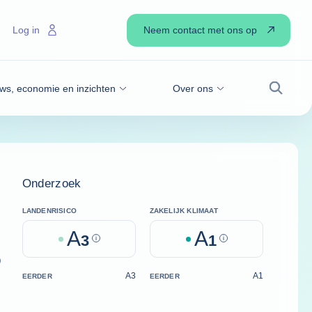
Neem contact met ons op
Log in
ws, economie en inzichten
Over ons
Zoek
Onderzoek
LANDENRISICO
ZAKELIJK KLIMAAT
A
A
3
Help
1
Help
)
A3
A1
EERDER
EERDER