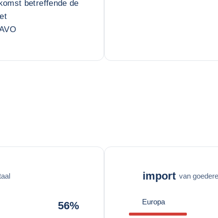
komst betreffende de
et
NAVO
import
taal
van goederen
Europa
56%