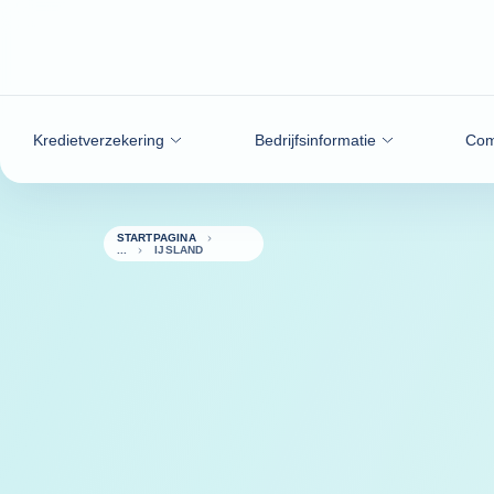
ga naar de inhoud
Kredietverzekering
Bedrijfsinformatie
Com
STARTPAGINA
IJSLAND