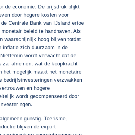
oor de economie. De prijsdruk blijkt
even door hogere kosten voor
 de Centrale Bank van IJsland ertoe
ef monetair beleid te handhaven. Als
n waarschijnlijk hoog blijven totdat
e inflatie zich duurzaam in de
. Niettemin wordt verwacht dat de
ijk zal afnemen, wat de koopkracht
 het mogelijk maakt het monetaire
De bedrijfsinvesteringen verzwakken
 vertrouwen en hogere
eltelijk wordt gecompenseerd door
investeringen.
t algemeen gunstig. Toerisme,
ductie blijven de export
ge hernieuwbare energiebronnen van