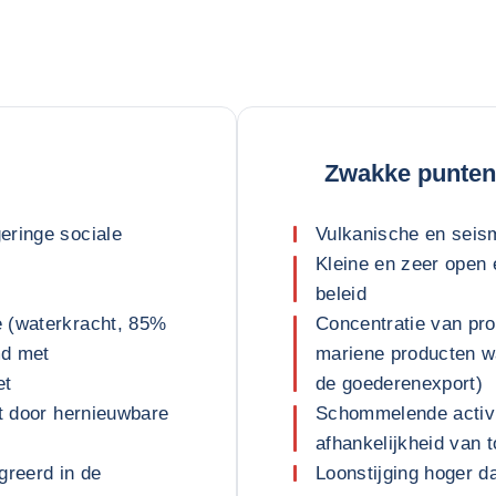
Zwakke punten
eringe sociale
Vulkanische en seism
Kleine en zeer open
beleid
e (waterkracht, 85%
Concentratie van pro
md met
mariene producten w
et
de goederenexport)
kt door hernieuwbare
Schommelende activit
afhankelijkheid van 
greerd in de
Loonstijging hoger da