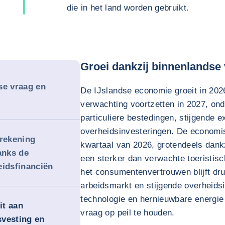
die in het land worden gebruikt.
Groei dankzij binnenlandse
se vraag en
De IJslandse economie groeit in 202
verwachting voortzetten in 2027, on
particuliere bestedingen, stijgende e
overheidsinvesteringen. De economis
 rekening
kwartaal van 2026, grotendeels dank
anks de
een sterker dan verwachte toeristisch
eidsfinanciën
het consumentenvertrouwen blijft dr
arbeidsmarkt en stijgende overheidsi
technologie en hernieuwbare energi
it aan
vraag op peil te houden.
svesting en