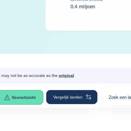
0,4 miljoen
It may not be as accurate as the
original
.
Vergelijk landen
Zoek een l
Vooruitzicht
0
suggestio