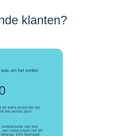
nde klanten?
 was om het verlies
0
t de extra omzet die uw
m het verlies door
.
ter compensatie van een
0
, een extra omzet van
€
0
instmarge
10
% bedraagt.