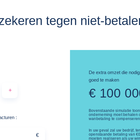
ekeren tegen niet-betale
De extra omzet die nodig
goed te maken
€
100 00
+
Bovenstaande simulatie toon
onderneming moet behalen o
Voorbeeld: 10.000
facturen
:
wanbetaling te compenseren
In uw geval zal uw bedrijf, 
€
openstaande betaling van
€
moeten realiseren als uw w