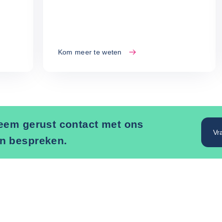
Kom meer te weten
Neem gerust contact met ons
Vr
n bespreken.