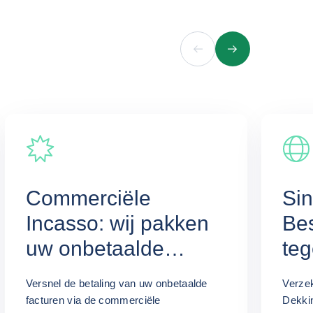
Vorig
Volgende
Commerciële
Sin
Incasso: wij pakken
Bes
uw onbetaalde
teg
facturen aan
kre
Versnel de betaling van uw onbetaalde
Verzek
facturen via de commerciële
Dekkin