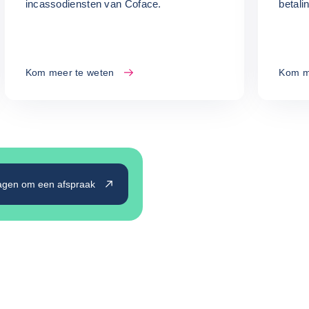
incassodiensten van Coface.
betali
Kom meer te weten
Kom m
agen om een afspraak