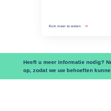
Kom meer te weten
Heeft u meer informatie nodig? 
op, zodat we uw behoeften kunne