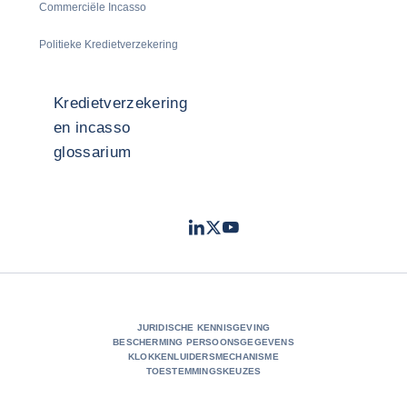
Commerciële Incasso
Politieke Kredietverzekering
Kredietverzekering
en incasso
glossarium
LinkedIn
Twitter
Youtube
- Coface
- Coface
- Coface
JURIDISCHE KENNISGEVING
BESCHERMING PERSOONSGEGEVENS
KLOKKENLUIDERSMECHANISME
TOESTEMMINGSKEUZES