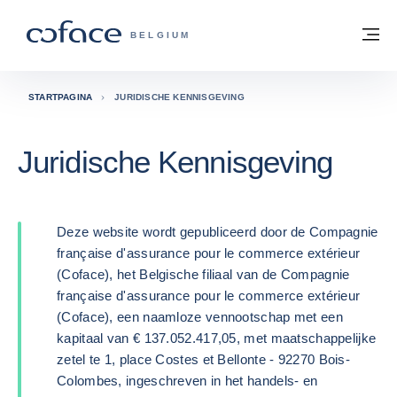
ga naar de inhoud
Terug naar startpagina
M
COFACE, FOR TRADE - GROEP WEBSIT
BELGIUM
STARTPAGINA
JURIDISCHE KENNISGEVING
Juridische Kennisgeving
Deze website wordt gepubliceerd door de Compagnie
française d'assurance pour le commerce extérieur
(Coface), het Belgische filiaal van de Compagnie
française d'assurance pour le commerce extérieur
(Coface), een naamloze vennootschap met een
kapitaal van € 137.052.417,05, met maatschappelijke
zetel te 1, place Costes et Bellonte - 92270 Bois-
Colombes, ingeschreven in het handels- en