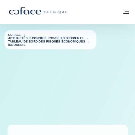
Voir le contenu
Retour à la page d'accueil
M
COFACE, FOR TRADE - PAGE D'ACCUE
BELGIQUE
COFACE
ACTUALITÉS, ECONOMIE, CONSEILS D'EXPERTS
TABLEAU DE BORD DES RISQUES ÉCONOMIQUES
INDONÉSIE