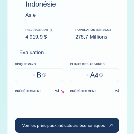
Indonésie
Asie
PIB / HABITANT ($)
POPULATION (EN 2021)
4 919,9 $
278,7 Millions
Evaluation
RISQUE PAYS
CLIMAT DES AFFAIRES
B
A
Help
4
Help
A4
A4
PRÉCÉDEMMENT
PRÉCÉDEMMENT
decrease
Voir les principaux indicateurs économiques