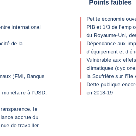
Points faibles
Petite économie ouv
ntre international
PIB et 1/3 de l’empl
du Royaume-Uni, des
acité de la
Dépendance aux impo
d’équipement et d’éne
Vulnérable aux effet
climatiques (cyclones
ionaux (FMI, Banque
la Soufrière sur l’île
Dette publique encor
e monétaire à l’USD,
en 2018-19
transparence, le
illance accrue du
nue de travailler