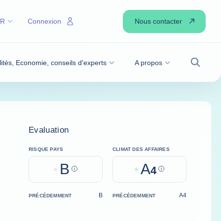
Nous contacter
FR
Connexion
lités, Economie, conseils d'experts
A propos
Recher
Evaluation
RISQUE PAYS
CLIMAT DES AFFAIRES
B
A
Help
4
Help
B
A4
PRÉCÉDEMMENT
PRÉCÉDEMMENT