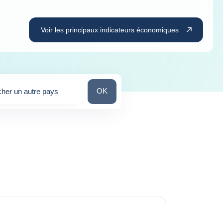
Voir les principaux indicateurs économiques
Chercher un autre pays
OK
her un autre pays
stions