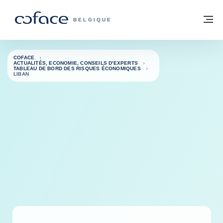
Voir le contenu
Retour à la page d'accueil
M
COFACE, FOR TRADE - PAGE D'ACCUE
BELGIQUE
COFACE
ACTUALITÉS, ECONOMIE, CONSEILS D'EXPERTS
TABLEAU DE BORD DES RISQUES ÉCONOMIQUES
LIBAN