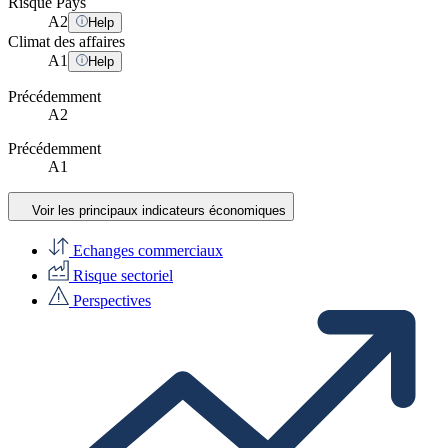
Risque Pays
A
2
Help
Climat des affaires
A
1
Help
Précédemment
A2
Précédemment
A1
Voir les principaux indicateurs économiques
Echanges commerciaux
Risque sectoriel
Perspectives