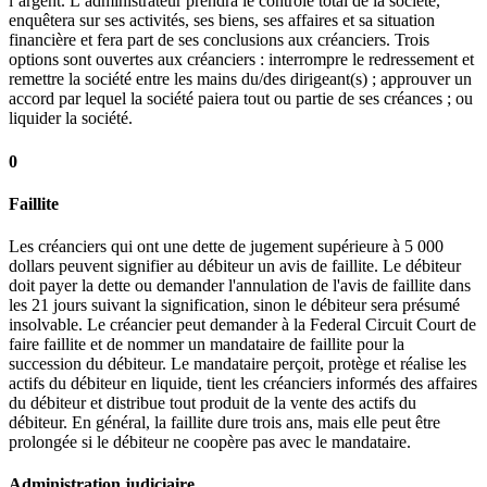
l’argent. L’administrateur prendra le contrôle total de la société,
enquêtera sur ses activités, ses biens, ses affaires et sa situation
financière et fera part de ses conclusions aux créanciers. Trois
options sont ouvertes aux créanciers : interrompre le redressement et
remettre la société entre les mains du/des dirigeant(s) ; approuver un
accord par lequel la société paiera tout ou partie de ses créances ; ou
liquider la société.
0
Faillite
Les créanciers qui ont une dette de jugement supérieure à 5 000
dollars peuvent signifier au débiteur un avis de faillite. Le débiteur
doit payer la dette ou demander l'annulation de l'avis de faillite dans
les 21 jours suivant la signification, sinon le débiteur sera présumé
insolvable. Le créancier peut demander à la Federal Circuit Court de
faire faillite et de nommer un mandataire de faillite pour la
succession du débiteur. Le mandataire perçoit, protège et réalise les
actifs du débiteur en liquide, tient les créanciers informés des affaires
du débiteur et distribue tout produit de la vente des actifs du
débiteur. En général, la faillite dure trois ans, mais elle peut être
prolongée si le débiteur ne coopère pas avec le mandataire.
Administration judiciaire