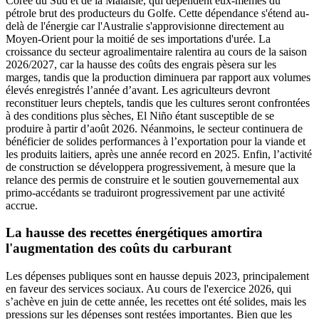
Corée du Sud et de la Malaisie, qui dépendent eux-mêmes du
pétrole brut des producteurs du Golfe. Cette dépendance s'étend au-
delà de l'énergie car l'Australie s'approvisionne directement au
Moyen-Orient pour la moitié de ses importations d'urée. La
croissance du secteur agroalimentaire ralentira au cours de la saison
2026/2027, car la hausse des coûts des engrais pèsera sur les
marges, tandis que la production diminuera par rapport aux volumes
élevés enregistrés l’année d’avant. Les agriculteurs devront
reconstituer leurs cheptels, tandis que les cultures seront confrontées
à des conditions plus sèches, El Niño étant susceptible de se
produire à partir d’août 2026. Néanmoins, le secteur continuera de
bénéficier de solides performances à l’exportation pour la viande et
les produits laitiers, après une année record en 2025. Enfin, l’activité
de construction se développera progressivement, à mesure que la
relance des permis de construire et le soutien gouvernemental aux
primo-accédants se traduiront progressivement par une activité
accrue.
La hausse des recettes énergétiques amortira
l'augmentation des coûts du carburant
Les dépenses publiques sont en hausse depuis 2023, principalement
en faveur des services sociaux. Au cours de l'exercice 2026, qui
s’achève en juin de cette année, les recettes ont été solides, mais les
pressions sur les dépenses sont restées importantes. Bien que les