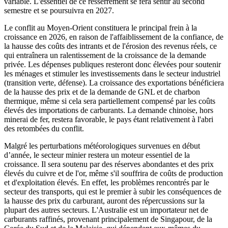
variable. L'essentiel de ce resserrement se fera sentir au second
semestre et se poursuivra en 2027.
Le conflit au Moyen-Orient constituera le principal frein à la
croissance en 2026, en raison de l'affaiblissement de la confiance, de
la hausse des coûts des intrants et de l'érosion des revenus réels, ce
qui entraînera un ralentissement de la croissance de la demande
privée. Les dépenses publiques resteront donc élevées pour soutenir
les ménages et stimuler les investissements dans le secteur industriel
(transition verte, défense). La croissance des exportations bénéficiera
de la hausse des prix et de la demande de GNL et de charbon
thermique, même si cela sera partiellement compensé par les coûts
élevés des importations de carburants. La demande chinoise, hors
minerai de fer, restera favorable, le pays étant relativement à l'abri
des retombées du conflit.
Malgré les perturbations météorologiques survenues en début
d’année, le secteur minier restera un moteur essentiel de la
croissance. Il sera soutenu par des réserves abondantes et des prix
élevés du cuivre et de l'or, même s'il souffrira de coûts de production
et d'exploitation élevés. En effet, les problèmes rencontrés par le
secteur des transports, qui est le premier à subir les conséquences de
la hausse des prix du carburant, auront des répercussions sur la
plupart des autres secteurs. L'Australie est un importateur net de
carburants raffinés, provenant principalement de Singapour, de la