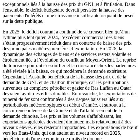
exceptionnels liés à la hausse des prix du GNL et à l'inflation. Dans
l'ensemble, le déficit budgétaire devrait persister, la hausse des
paiements d'intérêts et une croissance insuffisante risquant de peser
sur la dette publique.
En 2025, le déficit courant a continué de se creuser, bien qu’à un
rythme plus lent qu’en 2024, l’excédent commercial des biens
s’étant progressivement réduit dans un contexte de baisse des prix
des principales matières premières d’exportation. En 2026, la
dynamique des échanges de biens et de services restera volatile et
étroitement liée à l’évolution du conflit au Moyen-Orient. La reprise
du tourisme pourrait s'essouffler et la croissance chez les partenaires
a été révisée à la baisse, ce qui modèrera la demande extérieure.
Cependant, l'Australie bénéficiera de la hausse des prix et de la
demande de GNL et de charbon thermique, car les perturbations
survenues au complexe pétrolier et gazier de Ras Laffan au Qatar
devraient avoir des effets durables. En revanche, les exportations de
minerai de fer sont confrontées à des risques baissiers liés aux
perturbations météorologiques en début d’année, et surtout à la
concurrence intense de la Guinée et de l'affaiblissement de la
demande chinoise. Les prix et les volumes s'affaiblissant, les
exportations agricoles devraient diminuer, mais relativement à des
niveaux élevés, elles resteront importantes. Les exportations de bœuf
vers les États-Unis, qui ont atteint un niveau record en 2025,
bénéficieront d'une exemption de droits de douane.