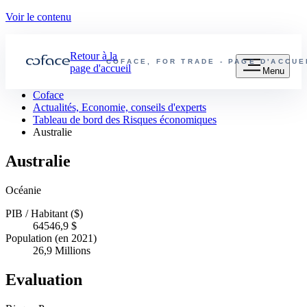
Voir le contenu
Retour à la
COFACE, FOR TRADE - PAGE D'ACCU
page d'accueil
Menu
Coface
Actualités, Economie, conseils d'experts
Tableau de bord des Risques économiques
Australie
Australie
Océanie
PIB / Habitant ($)
64546,9 $
Population (en 2021)
26,9 Millions
Evaluation