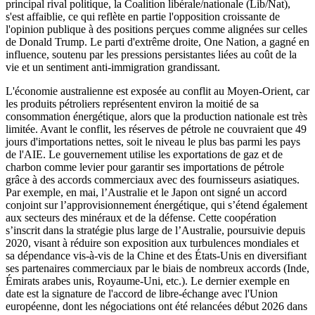
principal rival politique, la Coalition libérale/nationale (Lib/Nat),
s'est affaiblie, ce qui reflète en partie l'opposition croissante de
l'opinion publique à des positions perçues comme alignées sur celles
de Donald Trump. Le parti d'extrême droite, One Nation, a gagné en
influence, soutenu par les pressions persistantes liées au coût de la
vie et un sentiment anti-immigration grandissant.
L'économie australienne est exposée au conflit au Moyen-Orient, car
les produits pétroliers représentent environ la moitié de sa
consommation énergétique, alors que la production nationale est très
limitée. Avant le conflit, les réserves de pétrole ne couvraient que 49
jours d'importations nettes, soit le niveau le plus bas parmi les pays
de l'AIE. Le gouvernement utilise les exportations de gaz et de
charbon comme levier pour garantir ses importations de pétrole
grâce à des accords commerciaux avec des fournisseurs asiatiques.
Par exemple, en mai, l’Australie et le Japon ont signé un accord
conjoint sur l’approvisionnement énergétique, qui s’étend également
aux secteurs des minéraux et de la défense. Cette coopération
s’inscrit dans la stratégie plus large de l’Australie, poursuivie depuis
2020, visant à réduire son exposition aux turbulences mondiales et
sa dépendance vis-à-vis de la Chine et des États-Unis en diversifiant
ses partenaires commerciaux par le biais de nombreux accords (Inde,
Émirats arabes unis, Royaume-Uni, etc.). Le dernier exemple en
date est la signature de l'accord de libre-échange avec l'Union
européenne, dont les négociations ont été relancées début 2026 dans