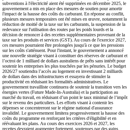
subventions à l'électricité aient été supprimées en décembre 2025, le
gouvernement a mis en place des mesures de soutien pour amortir
l'impact de la hausse des coûts du carburant. En réponse au conflit,
plusieurs mesures temporaires ont été mises en œuvre, notamment la
réduction de moitié de la taxe sur les carburants, la suspension de la
redevance sur l'utilisation des routes par les poids lourds et la
décision de renoncer à des recettes supplémentaires provenant de la
taxe sur les produits et services (GST). Au cours de l'exercice 2027,
ces mesures pourraient être prolongées jusqu'à ce que les pressions
sur les coûts s'atténuent. Pour l'instant, le gouvernement a annoncé
une nouvelle stratégie visant à constituer des réserves de carburant et
l’octroi de 1 milliard de dollars australiens de prêts sans intérêt pour
soutenir les entreprises les plus touchées par les pénuries. Le budget
2026/27 soutiendra l’accès au logement en investissant 2 milliards
de dollars dans des infrastructures et essayera de stimuler la
productivité en réduisant les formalités administratives. Le
gouvernement travailliste continuera de soutenir la transition vers les
énergies vertes (Future Made-In-Australia) et la participation au
marché du travail, en réduisant d’un point le taux minimal de l’impôt
sur le revenu des particuliers. Les efforts visant à contenir les
dépenses se concentreront sur le régime national d'assurance
invalidité. Le gouvernement limitera progressivement la hausse des
coûts du programme en renforçant les critères d'éligibilité et en
réévaluant les plans. Au cours des exercices 2026 et 2027, les
recettes devraient augmenter fortement, soutenues par des gains