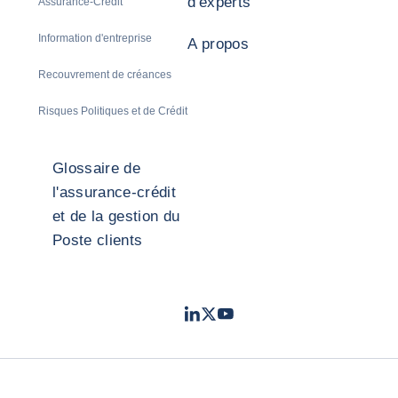
d'experts
Assurance-Crédit
Information d'entreprise
A propos
Recouvrement de créances
Risques Politiques et de Crédit
Glossaire de
l'assurance-crédit
et de la gestion du
Poste clients
LinkedIn
Twitter
Youtube
- Coface
- Coface
- Coface