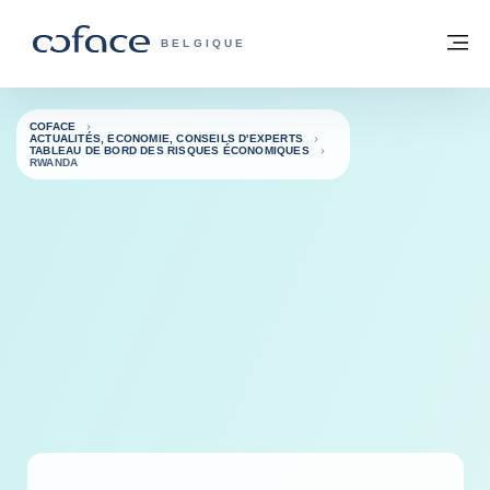
Voir le contenu
Retour à la page d'accueil
M
COFACE, FOR TRADE - PAGE D'ACCUE
BELGIQUE
COFACE
ACTUALITÉS, ECONOMIE, CONSEILS D'EXPERTS
TABLEAU DE BORD DES RISQUES ÉCONOMIQUES
RWANDA