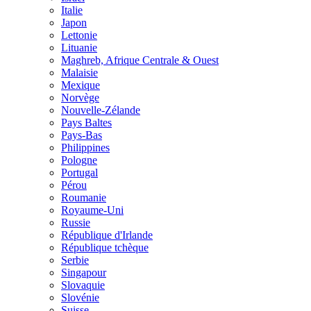
Italie
Japon
Lettonie
Lituanie
Maghreb, Afrique Centrale & Ouest
Malaisie
Mexique
Norvège
Nouvelle-Zélande
Pays Baltes
Pays-Bas
Philippines
Pologne
Portugal
Pérou
Roumanie
Royaume-Uni
Russie
République d'Irlande
République tchèque
Serbie
Singapour
Slovaquie
Slovénie
Suisse