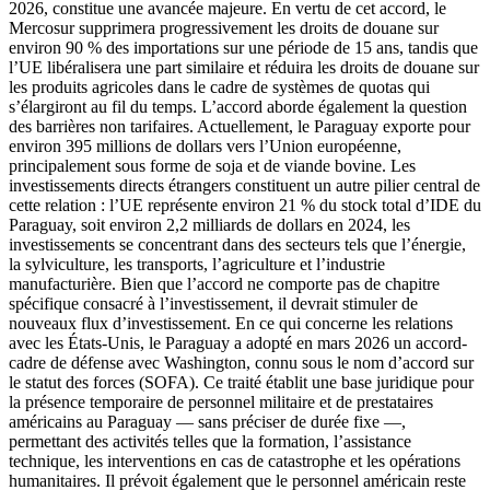
2026, constitue une avancée majeure. En vertu de cet accord, le
Mercosur supprimera progressivement les droits de douane sur
environ 90 % des importations sur une période de 15 ans, tandis que
l’UE libéralisera une part similaire et réduira les droits de douane sur
les produits agricoles dans le cadre de systèmes de quotas qui
s’élargiront au fil du temps. L’accord aborde également la question
des barrières non tarifaires. Actuellement, le Paraguay exporte pour
environ 395 millions de dollars vers l’Union européenne,
principalement sous forme de soja et de viande bovine. Les
investissements directs étrangers constituent un autre pilier central de
cette relation : l’UE représente environ 21 % du stock total d’IDE du
Paraguay, soit environ 2,2 milliards de dollars en 2024, les
investissements se concentrant dans des secteurs tels que l’énergie,
la sylviculture, les transports, l’agriculture et l’industrie
manufacturière. Bien que l’accord ne comporte pas de chapitre
spécifique consacré à l’investissement, il devrait stimuler de
nouveaux flux d’investissement. En ce qui concerne les relations
avec les États-Unis, le Paraguay a adopté en mars 2026 un accord-
cadre de défense avec Washington, connu sous le nom d’accord sur
le statut des forces (SOFA). Ce traité établit une base juridique pour
la présence temporaire de personnel militaire et de prestataires
américains au Paraguay — sans préciser de durée fixe —,
permettant des activités telles que la formation, l’assistance
technique, les interventions en cas de catastrophe et les opérations
humanitaires. Il prévoit également que le personnel américain reste