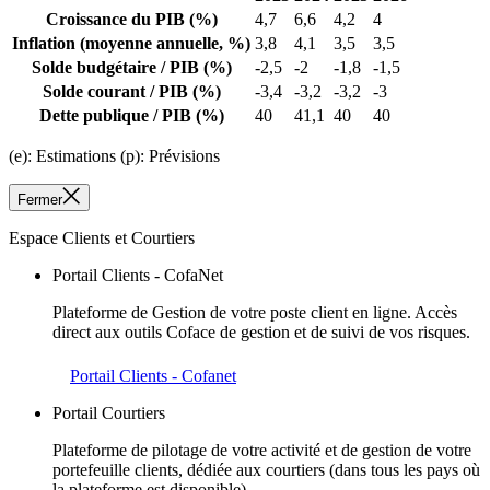
Croissance du PIB
(%)
4,7
6,6
4,2
4
Inflation
(moyenne annuelle, %)
3,8
4,1
3,5
3,5
Solde budgétaire / PIB
(%)
-2,5
-2
-1,8
-1,5
Solde courant / PIB
(%)
-3,4
-3,2
-3,2
-3
Dette publique / PIB
(%)
40
41,1
40
40
(e): Estimations (p): Prévisions
Fermer
Espace Clients et Courtiers
Portail Clients - CofaNet
Plateforme de Gestion de votre poste client en ligne. Accès
direct aux outils Coface de gestion et de suivi de vos risques.
Portail Clients - Cofanet
Portail Courtiers
Plateforme de pilotage de votre activité et de gestion de votre
portefeuille clients, dédiée aux courtiers (dans tous les pays où
la plateforme est disponible).