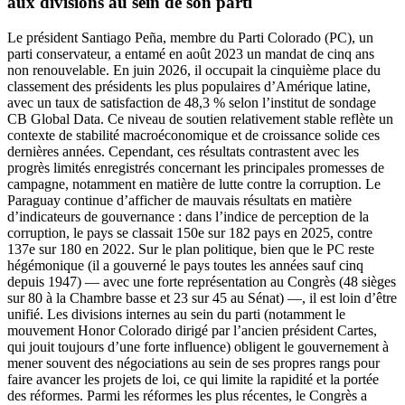
aux divisions au sein de son parti
Le président Santiago Peña, membre du Parti Colorado (PC), un
parti conservateur, a entamé en août 2023 un mandat de cinq ans
non renouvelable. En juin 2026, il occupait la cinquième place du
classement des présidents les plus populaires d’Amérique latine,
avec un taux de satisfaction de 48,3 % selon l’institut de sondage
CB Global Data. Ce niveau de soutien relativement stable reflète un
contexte de stabilité macroéconomique et de croissance solide ces
dernières années. Cependant, ces résultats contrastent avec les
progrès limités enregistrés concernant les principales promesses de
campagne, notamment en matière de lutte contre la corruption. Le
Paraguay continue d’afficher de mauvais résultats en matière
d’indicateurs de gouvernance : dans l’indice de perception de la
corruption, le pays se classait 150e sur 182 pays en 2025, contre
137e sur 180 en 2022. Sur le plan politique, bien que le PC reste
hégémonique (il a gouverné le pays toutes les années sauf cinq
depuis 1947) — avec une forte représentation au Congrès (48 sièges
sur 80 à la Chambre basse et 23 sur 45 au Sénat) —, il est loin d’être
unifié. Les divisions internes au sein du parti (notamment le
mouvement Honor Colorado dirigé par l’ancien président Cartes,
qui jouit toujours d’une forte influence) obligent le gouvernement à
mener souvent des négociations au sein de ses propres rangs pour
faire avancer les projets de loi, ce qui limite la rapidité et la portée
des réformes. Parmi les réformes les plus récentes, le Congrès a