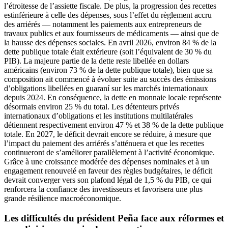
l’étroitesse de l’assiette fiscale. De plus, la progression des recettes
estinférieure à celle des dépenses, sous l’effet du règlement accru
des arriérés — notamment les paiements aux entrepreneurs de
travaux publics et aux fournisseurs de médicaments — ainsi que de
la hausse des dépenses sociales. En avril 2026, environ 84 % de la
dette publique totale était extérieure (soit l’équivalent de 30 % du
PIB). La majeure partie de la dette reste libellée en dollars
américains (environ 73 % de la dette publique totale), bien que sa
composition ait commencé à évoluer suite au succès des émissions
d’obligations libellées en guaraní sur les marchés internationaux
depuis 2024. En conséquence, la dette en monnaie locale représente
désormais environ 25 % du total. Les détenteurs privés
internationaux d’obligations et les institutions multilatérales
détiennent respectivement environ 47 % et 38 % de la dette publique
totale. En 2027, le déficit devrait encore se réduire, à mesure que
l’impact du paiement des arriérés s’atténuera et que les recettes
continueront de s’améliorer parallèlement à l’activité économique.
Grâce à une croissance modérée des dépenses nominales et à un
engagement renouvelé en faveur des règles budgétaires, le déficit
devrait converger vers son plafond légal de 1,5 % du PIB, ce qui
renforcera la confiance des investisseurs et favorisera une plus
grande résilience macroéconomique.
Les difficultés du président Peña face aux réformes et