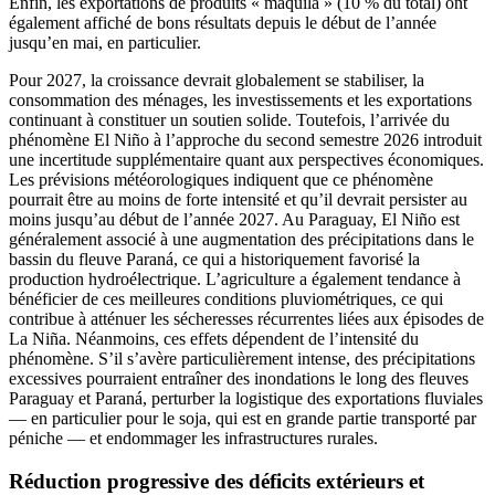
Enfin, les exportations de produits « maquila » (10 % du total) ont
également affiché de bons résultats depuis le début de l’année
jusqu’en mai, en particulier.
Pour 2027, la croissance devrait globalement se stabiliser, la
consommation des ménages, les investissements et les exportations
continuant à constituer un soutien solide. Toutefois, l’arrivée du
phénomène El Niño à l’approche du second semestre 2026 introduit
une incertitude supplémentaire quant aux perspectives économiques.
Les prévisions météorologiques indiquent que ce phénomène
pourrait être au moins de forte intensité et qu’il devrait persister au
moins jusqu’au début de l’année 2027. Au Paraguay, El Niño est
généralement associé à une augmentation des précipitations dans le
bassin du fleuve Paraná, ce qui a historiquement favorisé la
production hydroélectrique. L’agriculture a également tendance à
bénéficier de ces meilleures conditions pluviométriques, ce qui
contribue à atténuer les sécheresses récurrentes liées aux épisodes de
La Niña. Néanmoins, ces effets dépendent de l’intensité du
phénomène. S’il s’avère particulièrement intense, des précipitations
excessives pourraient entraîner des inondations le long des fleuves
Paraguay et Paraná, perturber la logistique des exportations fluviales
— en particulier pour le soja, qui est en grande partie transporté par
péniche — et endommager les infrastructures rurales.
Réduction progressive des déficits extérieurs et