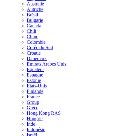
Australie
Autriche
Brésil
Bulgarie
Canada
Chili
Chine
Colombie
Corée du Sud
Croatie
Danemark
Emirats Arabes Unis
Equateur
Espagne
Estonie
Etats-Unis
Finlande
France
Group
Grèce
Hong Kong RAS
Hongrie
Inde
Indonésie
Israël