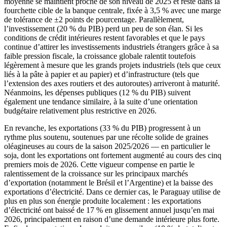
moyenne se maintient proche de son niveau de 2025 et reste dans la
fourchette cible de la banque centrale, fixée à 3,5 % avec une marge
de tolérance de ±2 points de pourcentage. Parallèlement,
l’investissement (20 % du PIB) perd un peu de son élan. Si les
conditions de crédit intérieures restent favorables et que le pays
continue d’attirer les investissements industriels étrangers grâce à sa
faible pression fiscale, la croissance globale ralentit toutefois
légèrement à mesure que les grands projets industriels (tels que ceux
liés à la pâte à papier et au papier) et d’infrastructure (tels que
l’extension des axes routiers et des autoroutes) arriveront à maturité.
Néanmoins, les dépenses publiques (12 % du PIB) suivent
également une tendance similaire, à la suite d’une orientation
budgétaire relativement plus restrictive en 2026.
En revanche, les exportations (33 % du PIB) progressent à un
rythme plus soutenu, soutenues par une récolte solide de graines
oléagineuses au cours de la saison 2025/2026 — en particulier le
soja, dont les exportations ont fortement augmenté au cours des cinq
premiers mois de 2026. Cette vigueur compense en partie le
ralentissement de la croissance sur les principaux marchés
d’exportation (notamment le Brésil et l’Argentine) et la baisse des
exportations d’électricité. Dans ce dernier cas, le Paraguay utilise de
plus en plus son énergie produite localement : les exportations
d’électricité ont baissé de 17 % en glissement annuel jusqu’en mai
2026, principalement en raison d’une demande intérieure plus forte.