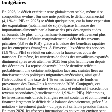
budgétaires
En 2026, le déficit extérieur reste globalement stable, même si sa
composition évolue . Sur une note positive, le déficit commercial
(4,1 % du PIB en 2025) se réduit quelque peu, car la forte expansion
des exportations (notamment de soja) dépasse la hausse des
importations alimentée par la hausse des prix des engrais et des
carburants. De plus, un dynamisme économique relativement plus
faible contribue à réduire marginalement le déficit des revenus
primaires (3,8 % du PIB), grâce à la baisse des bénéfices rapatriés
par les entreprises étrangères. À l’inverse, l’excédent des services
(1,9 % du PIB) se réduit en raison de la hausse des coûts de
transport. De même, les transferts de fonds des travailleurs expatriés
diminuent après avoir atteint en 2025 leur plus haut niveau depuis
des décennies. La reprise observée l’année dernière reflétait
probablement une certaine anticipation face aux craintes liées au
durcissement des politiques migratoires américaines, ainsi qu’à
l’introduction d’une taxe de 1 % sur les transferts de fonds en
provenance des États-Unis à compter de 2026. Conjugués, ces
facteurs pèsent sur les entrées de capitaux et réduisent l’excédent de
revenus secondaires (actuellement de 1,9 % du PIB). Néanmoins,
les investissements directs étrangers restent soutenus et continueent à
financer largement le déficit de la balance des paiements, grâce à la
notation « investment grade » du pays et à sa faible pression fiscale.
En mars 2026, les réserves internationales couvraient environ sept