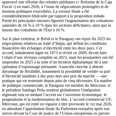
approuvé une réforme des retraites publiques (« Reforma de la Caja
Fiscal ») en mars 2026, à l’issue de négociations prolongées et de
tensions politiques exacerbées. La version finale a été
considérablement édulcorée par rapport à la proposition initiale.
Parmi les principales mesures figurent l'augmentation des cotisations
salariales de 16 % à 19 % dans les secteurs déficitaires, ainsi que la
hausse des cotisations de l'État à 10 %.
Sur le plan extérieur, le Brésil et le Paraguay ont repris fin 2025 les
négociations relatives au traité d’Itaipu, qui définit les conditions
financières des échanges d’électricité entre les deux pays. Cet
accord, initialement signé en 1973 et révisé en 2009, devait faire
l’objet d’une révision complète en 2023, mais les pourparlers ont été
suspendus en 2025 à la suite d’un incident diplomatique lié à une
opération d’espionnage présumée. Asunción cherche à obtenir
davantage de flexibilité, notamment la possibilité de vendre sa part
d’électricité inutilisée à des pays tiers aux prix du marché — une
pratique qui est restreinte depuis plus de cinq décennies. En matière
de politique commerciale, le Paraguay est membre du Mercosur, et
le président Santiago Peña soutient globalement l’intégration
régionale tout en mettant l’accent sur l’ouverture économique, le
pragmatisme et la modernisation du bloc. L’accord commercial UE-
Mercosur, qui est entré en vigueur à titre provisoire le 1er mai 2026,
en attendant l’approbation finale du Parlement européen après son
renvoi devant la Cour de justice de l’Union européenne en janvier