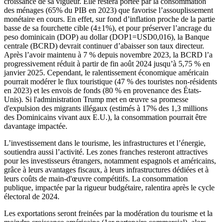
croissance de sa vigueur. Elle restera portée par la consommation
des ménages (65% du PIB en 2023) que favorise l’assouplissement
monétaire en cours. En effet, sur fond d’inflation proche de la partie
basse de sa fourchette cible (4±1%), et pour préserver l’ancrage du
peso dominicain (DOP) au dollar (DOP1=USD0,016), la Banque
centrale (BCRD) devrait continuer d’abaisser son taux directeur.
Après l’avoir maintenu à 7 % depuis novembre 2023, la BCRD l’a
progressivement réduit à partir de fin août 2024 jusqu’à 5,75 % en
janvier 2025. Cependant, le ralentissement économique américain
pourrait modérer le flux touristique (47 % des touristes non-résidents
en 2023) et les envois de fonds (80 % en provenance des États-
Unis). Si l'administration Trump met en œuvre sa promesse
d'expulsion des migrants illégaux (estimés à 17% des 1,3 millions
des Dominicains vivant aux E.U.), la consommation pourrait être
davantage impactée.
L’investissement dans le tourisme, les infrastructures et l’énergie,
soutiendra aussi l’activité. Les zones franches resteront attractives
pour les investisseurs étrangers, notamment espagnols et américains,
grâce à leurs avantages fiscaux, à leurs infrastructures dédiées et à
leurs coûts de main-d'œuvre compétitifs. La consommation
publique, impactée par la rigueur budgétaire, ralentira après le cycle
électoral de 2024.
Les exportations seront freinées par la modération du tourisme et la