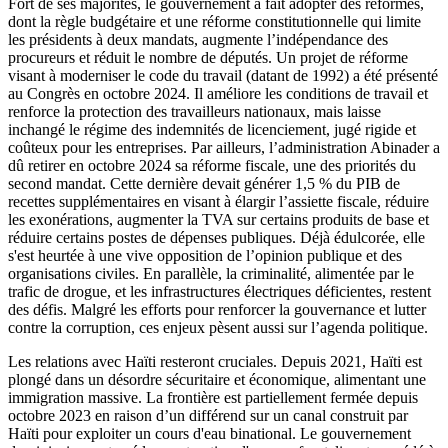
Fort de ses majorités, le gouvernement a fait adopter des réformes,
dont la règle budgétaire et une réforme constitutionnelle qui limite
les présidents à deux mandats, augmente l’indépendance des
procureurs et réduit le nombre de députés. Un projet de réforme
visant à moderniser le code du travail (datant de 1992) a été présenté
au Congrès en octobre 2024. Il améliore les conditions de travail et
renforce la protection des travailleurs nationaux, mais laisse
inchangé le régime des indemnités de licenciement, jugé rigide et
coûteux pour les entreprises. Par ailleurs, l’administration Abinader a
dû retirer en octobre 2024 sa réforme fiscale, une des priorités du
second mandat. Cette dernière devait générer 1,5 % du PIB de
recettes supplémentaires en visant à élargir l’assiette fiscale, réduire
les exonérations, augmenter la TVA sur certains produits de base et
réduire certains postes de dépenses publiques. Déjà édulcorée, elle
s'est heurtée à une vive opposition de l’opinion publique et des
organisations civiles. En parallèle, la criminalité, alimentée par le
trafic de drogue, et les infrastructures électriques déficientes, restent
des défis. Malgré les efforts pour renforcer la gouvernance et lutter
contre la corruption, ces enjeux pèsent aussi sur l’agenda politique.
Les relations avec Haïti resteront cruciales. Depuis 2021, Haïti est
plongé dans un désordre sécuritaire et économique, alimentant une
immigration massive. La frontière est partiellement fermée depuis
octobre 2023 en raison d’un différend sur un canal construit par
Haïti pour exploiter un cours d'eau binational. Le gouvernement