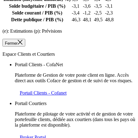
Solde budgétaire / PIB
(%)
-3,1
-3,6
-3,5
-3,1
Solde courant / PIB
(%)
-3,4
-1,2
-2,5
-2,3
Dette publique / PIB
(%)
46,3
48,1
49,5
48,8
(e): Estimations (p): Prévisions
Fermer
Espace Clients et Courtiers
Portail Clients - CofaNet
Plateforme de Gestion de votre poste client en ligne. Accès
direct aux outils Coface de gestion et de suivi de vos risques.
Portail Clients - Cofanet
Portail Courtiers
Plateforme de pilotage de votre activité et de gestion de votre
portefeuille clients, dédiée aux courtiers (dans tous les pays où
la plateforme est disponible).
Broker Portal