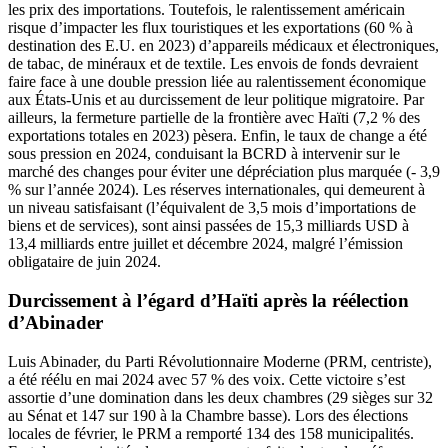
les prix des importations. Toutefois, le ralentissement américain
risque d’impacter les flux touristiques et les exportations (60 % à
destination des E.U. en 2023) d’appareils médicaux et électroniques,
de tabac, de minéraux et de textile. Les envois de fonds devraient
faire face à une double pression liée au ralentissement économique
aux États-Unis et au durcissement de leur politique migratoire. Par
ailleurs, la fermeture partielle de la frontière avec Haïti (7,2 % des
exportations totales en 2023) pèsera. Enfin, le taux de change a été
sous pression en 2024, conduisant la BCRD à intervenir sur le
marché des changes pour éviter une dépréciation plus marquée (- 3,9
% sur l’année 2024). Les réserves internationales, qui demeurent à
un niveau satisfaisant (l’équivalent de 3,5 mois d’importations de
biens et de services), sont ainsi passées de 15,3 milliards USD à
13,4 milliards entre juillet et décembre 2024, malgré l’émission
obligataire de juin 2024.
Durcissement à l’égard d’Haïti après la réélection
d’Abinader
Luis Abinader, du Parti Révolutionnaire Moderne (PRM, centriste),
a été réélu en mai 2024 avec 57 % des voix. Cette victoire s’est
assortie d’une domination dans les deux chambres (29 sièges sur 32
au Sénat et 147 sur 190 à la Chambre basse). Lors des élections
locales de février, le PRM a remporté 134 des 158 municipalités.