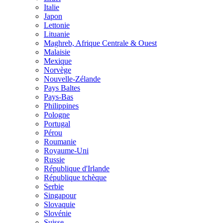
Italie
Japon
Lettonie
Lituanie
Maghreb, Afrique Centrale & Ouest
Malaisie
Mexique
Norvège
Nouvelle-Zélande
Pays Baltes
Pays-Bas
Philippines
Pologne
Portugal
Pérou
Roumanie
Royaume-Uni
Russie
République d'Irlande
République tchèque
Serbie
Singapour
Slovaquie
Slovénie
Suisse