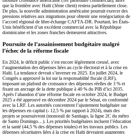
moindre croissance américaine (1er partenaire commercial), alors
que la frontière avec Haïti (3ème client) restera partiellement close.
De plus, la nouvelle administration américaine pourrait exercer des
pressions relatives aux migrations pour obtenir une renégociation de
l’accord régional de libre-échange CAFTA-DR. Pourtant, les États-
Unis bénéficient d’un excédent commercial avec la République
dominicaine et les zones franches demeurent attractives.
Poursuite de l’assainissement budgétaire malgré
l’échec de la réforme fiscale
En 2024, le déficit public s’est encore légèrement creusé, avec
l’augmentation des dépenses liées au cycle électoral et à la crise en
Haïti. La tendance devrait s’inverser en 2025. En juillet 2024, le
Congrès a approuvé la loi sur la responsabilité fiscale (LRF),
imposant un plafond de croissance des dépenses réelles de 3 % et
fixant un ancrage de la dette publique à 40 % du PIB d’ici 2035.
Après l’abandon d’une réforme fiscale en octobre 2024, le Budget
2025 a été approuvé en décembre 2024 par le Sénat, en conformité
avec la LRF. Les autorités concentrent l’ajustement budgétaire sur
les dépenses en capital (- 12,5 % par rapport à 2024), mais des
projets se poursuivront (monorail de Santiago, la ligne 2C du métro
de Santo Domingo…). Les priorités budgétaires incluent l’éducation
et la santé (44,5 % des dépenses totales) et les travaux publics. Les
dépenses sécuritaires liées à la crise en Haïti devraient augmenter.