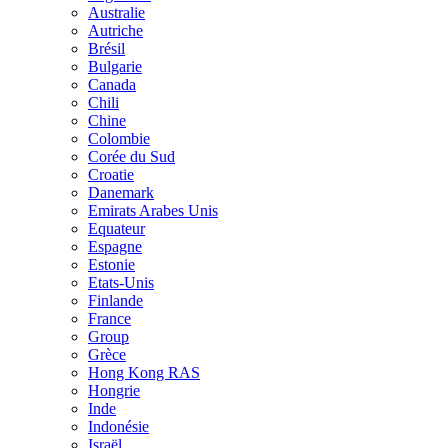
Australie
Autriche
Brésil
Bulgarie
Canada
Chili
Chine
Colombie
Corée du Sud
Croatie
Danemark
Emirats Arabes Unis
Equateur
Espagne
Estonie
Etats-Unis
Finlande
France
Group
Grèce
Hong Kong RAS
Hongrie
Inde
Indonésie
Israël