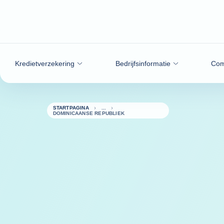
ga naar de inhoud
Kredietverzekering
Bedrijfsinformatie
Com
STARTPAGINA
DOMINICAANSE REPUBLIEK