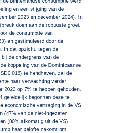
an de binnenlandse consumptie werd
ling en een stijging van de
cember 2023 en december 2024). In
afbreuk doen aan de robuuste groei,
door de consumptie van
3) en gestimuleerd door de
 In dat opzicht, tegen de
t bij de ondergrens van de
m de koppeling van de Dominicaanse
SD0,016) te handhaven, zal de
ente naar verwachting verder
er 2023 op 7% te hebben gehouden,
 geleidelijk begonnen deze te
 De economische vertraging in de VS
en (47% van de niet-ingezeten
gen (80% afkomstig uit de VS)
rump haar belofte nakomt om