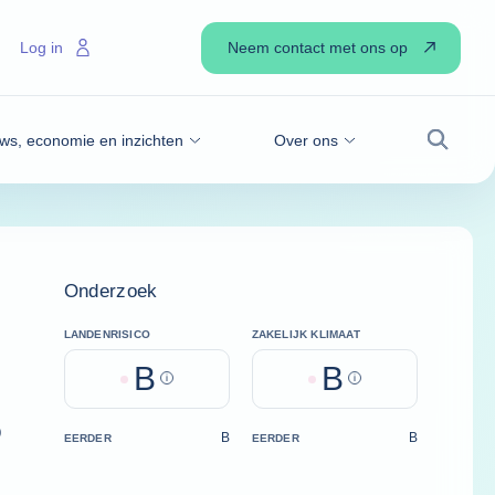
Neem contact met ons op
Log in
ws, economie en inzichten
Over ons
Zoek
Onderzoek
LANDENRISICO
ZAKELIJK KLIMAAT
B
B
Help
Help
)
B
B
EERDER
EERDER