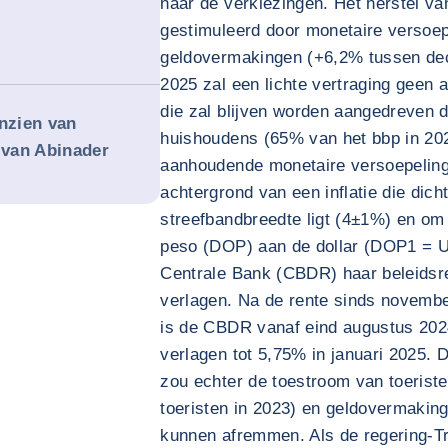
naar de verkiezingen. Het herstel v
gestimuleerd door monetaire versoepe
geldovermakingen (+6,2% tussen de
2025 zal een lichte vertraging geen 
die zal blijven worden aangedreven 
anzien van
huishoudens (65% van het bbp in 202
 van Abinader
aanhoudende monetaire versoepeling.
achtergrond van een inflatie die dich
streefbandbreedte ligt (4±1%) en o
peso (DOP) aan de dollar (DOP1 = U
Centrale Bank (CBDR) haar beleidsr
verlagen. Na de rente sinds novemb
is de CBDR vanaf eind augustus 2024
verlagen tot 5,75% in januari 2025.
zou echter de toestroom van toerist
toeristen in 2023) en geldovermakin
kunnen afremmen. Als de regering-T