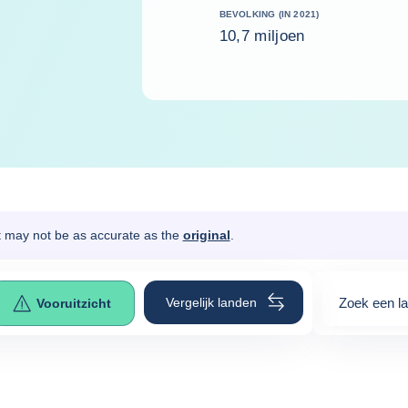
BEVOLKING (IN 2021)
10,7 miljoen
It may not be as accurate as the
original
.
Vergelijk landen
Zoek een l
Vooruitzicht
0
suggestio