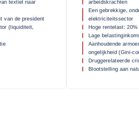
van textiel naar
arbeidskrachten
Een gebrekkige, ond
eit van de president
elektriciteitssector
 (liquiditeit,
Hoge rentelast: 20%
Lage belastinginkom
tie
Aanhoudende armoede
ongelijkheid (Gini-co
Druggerelateerde crim
Blootstelling aan na