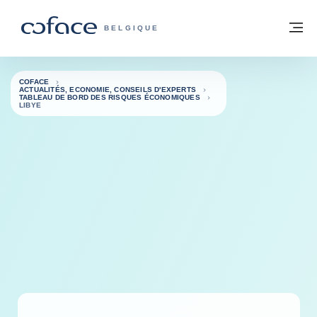
Voir le contenu
Retour à la page d'accueil
M
COFACE, FOR TRADE - PAGE D'ACCUE
BELGIQUE
COFACE
ACTUALITÉS, ECONOMIE, CONSEILS D'EXPERTS
TABLEAU DE BORD DES RISQUES ÉCONOMIQUES
LIBYE