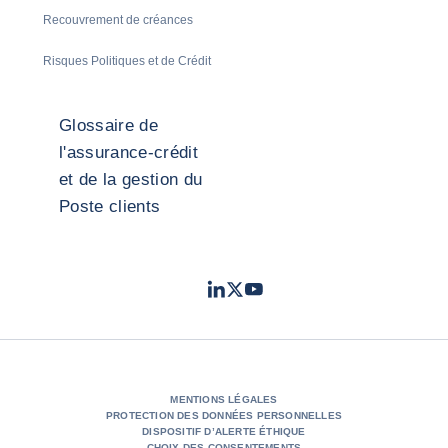
Recouvrement de créances
Risques Politiques et de Crédit
Glossaire de
l'assurance-crédit
et de la gestion du
Poste clients
LinkedIn
Twitter
Youtube
- Coface
- Coface
- Coface
MENTIONS LÉGALES
PROTECTION DES DONNÉES PERSONNELLES
DISPOSITIF D’ALERTE ÉTHIQUE
CHOIX DES CONSENTEMENTS