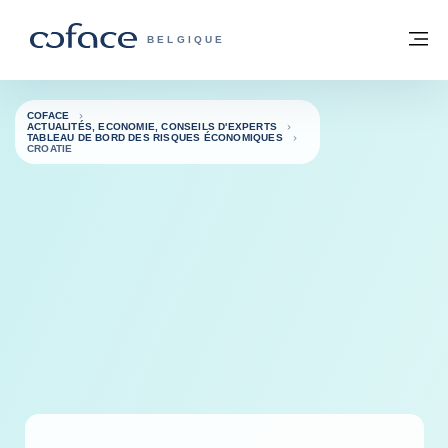
Voir le contenu
Retour à la page d'accueil
M
COFACE, FOR TRADE - PAGE D'ACCUE
BELGIQUE
COFACE
ACTUALITÉS, ECONOMIE, CONSEILS D'EXPERTS
TABLEAU DE BORD DES RISQUES ÉCONOMIQUES
CROATIE