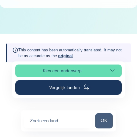
This content has been automatically translated. It may not
be as accurate as the
original
.
Kies een onderwerp
Selecteer paginasectie
Vergelijk landen
Zoek een land
OK
Zoek een land
0
suggestions