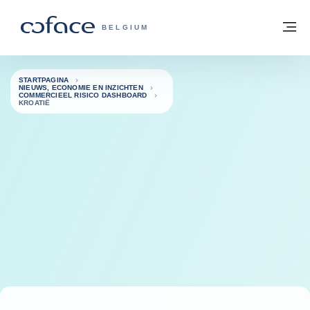
ga naar de inhoud
Terug naar startpagina
M
COFACE, FOR TRADE - GROEP WEBSIT
BELGIUM
STARTPAGINA
NIEUWS, ECONOMIE EN INZICHTEN
COMMERCIEEL RISICO DASHBOARD
KROATIË