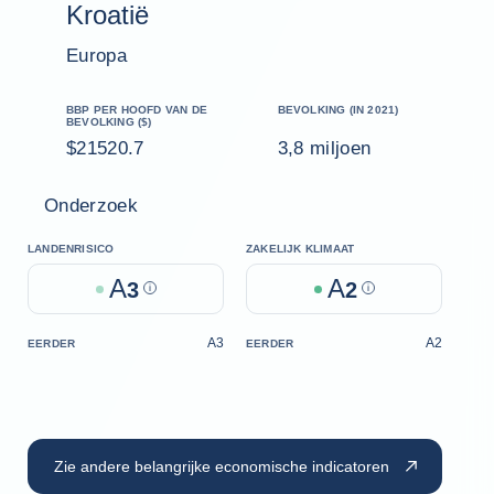
Kroatië
Europa
BBP PER HOOFD VAN DE
BEVOLKING (IN 2021)
BEVOLKING ($)
$21520.7
3,8 miljoen
Onderzoek
LANDENRISICO
ZAKELIJK KLIMAAT
A
A
3
Help
2
Help
A3
A2
EERDER
EERDER
Zie andere belangrijke economische indicatoren