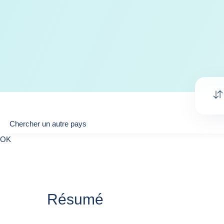
Chercher un autre pays
Chercher un autre pays
0
OK
suggestions
Résumé