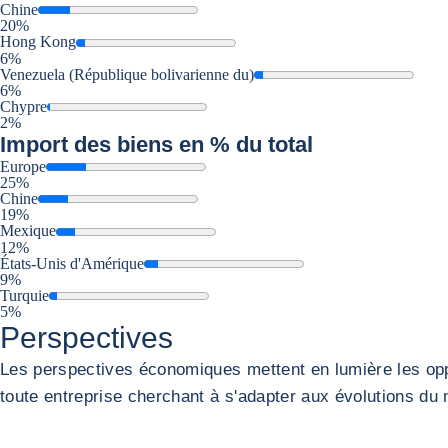
Chine
20%
Hong Kong
6%
Venezuela (République bolivarienne du)
6%
Chypre
2%
Import
des biens en % du total
Europe
25%
Chine
19%
Mexique
12%
États-Unis d'Amérique
9%
Turquie
5%
Perspectives
Les perspectives économiques mettent en lumière les oppo
toute entreprise cherchant à s'adapter aux évolutions du