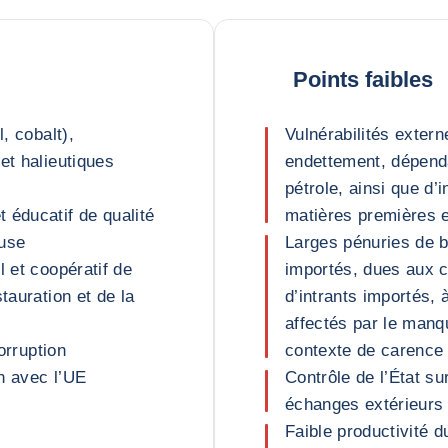
Points faibles
, cobalt),
Vulnérabilités exter
et halieutiques
endettement, dépenda
pétrole, ainsi que d’i
 éducatif de qualité
matières premières 
euse
Larges pénuries de b
l et coopératif de
importés, dues aux c
tauration et de la
d’intrants importés, 
affectés par le manq
corruption
contexte de carence
n avec l’UE
Contrôle de l’État su
échanges extérieurs 
Faible productivité du