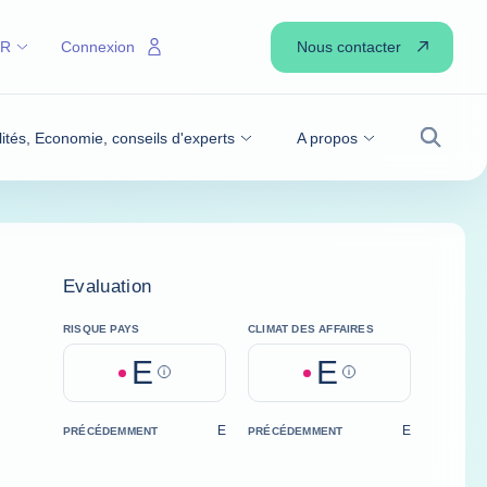
Nous contacter
FR
Connexion
lités, Economie, conseils d'experts
A propos
Recher
Evaluation
RISQUE PAYS
CLIMAT DES AFFAIRES
E
E
Help
Help
E
E
PRÉCÉDEMMENT
PRÉCÉDEMMENT