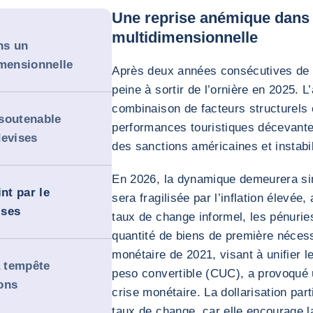
Une reprise anémique dans 
multidimensionnelle
ns un
imensionnelle
Après deux années consécutives de 
peine à sortir de l’ornière en 2025. L
combinaison de facteurs structurels 
soutenable
performances touristiques décevante
devises
des sanctions américaines et instabil
En 2026, la dynamique demeurera si
nt par le
sera fragilisée par l’inflation élevée
ises
taux de change informel, les pénuries
quantité de biens de première néces
monétaire de 2021, visant à unifier 
a tempête
peso convertible (CUC), a provoqué u
ons
crise monétaire. La dollarisation par
taux de change, car elle encourage l