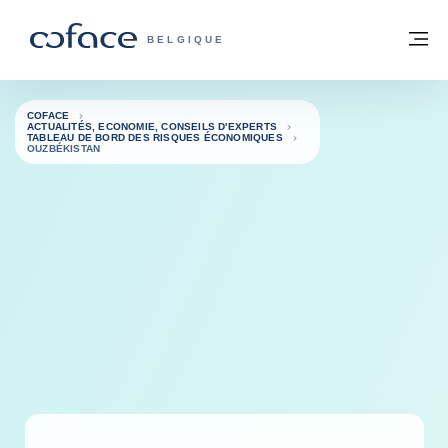
Voir le contenu
Retour à la page d'accueil
M
COFACE, FOR TRADE - PAGE D'ACCUE
BELGIQUE
COFACE
ACTUALITÉS, ECONOMIE, CONSEILS D'EXPERTS
TABLEAU DE BORD DES RISQUES ÉCONOMIQUES
OUZBÉKISTAN