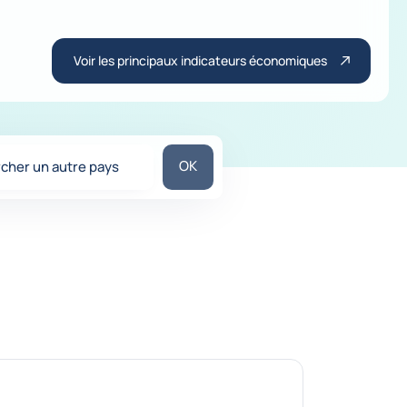
Voir les principaux indicateurs économiques
Chercher un autre pays
OK
cher un autre pays
estions