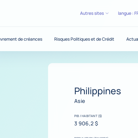
Autres sites
langue :
F
vrement de créances
Risques Politiques et de Crédit
Actua
Philippines
Asie
PIB / HABITANT ($)
3 906,2 $