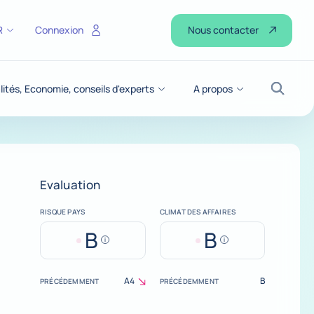
Nous contacter
R
Connexion
lités, Economie, conseils d'experts
A propos
Recher
Evaluation
RISQUE PAYS
CLIMAT DES AFFAIRES
B
B
Help
Help
A4
B
PRÉCÉDEMMENT
PRÉCÉDEMMENT
decrease