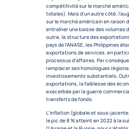
compétitivité sur le marché améric
totales). Mais d'un autre côté, l'au
sur le marché américain en raison d
entraîner une baisse des volumes d
outre, la structure des exportation
pays de l'ANASE, les Philippines ét
exportations de services, en particu
processus d'affaires. Par conséquent
remplacer ses homologues régionau
investissements substantiels. Outre
exportations, la faiblesse des éco
exacerbée par la guerre commerciale
transferts de fonds.
L'inflation (globale et sous-jacent
le pic de 8 % atteint en 2022 à la s
l'Ukraine et la Russie, pour s'établi