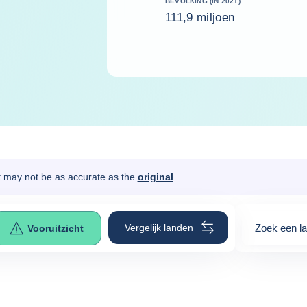
BEVOLKING (IN 2021)
111,9 miljoen
It may not be as accurate as the
original
.
Vergelijk landen
Zoek een l
Vooruitzicht
0
suggestio