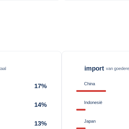
import
taal
van goederen
China
17%
Indonesië
14%
Japan
13%