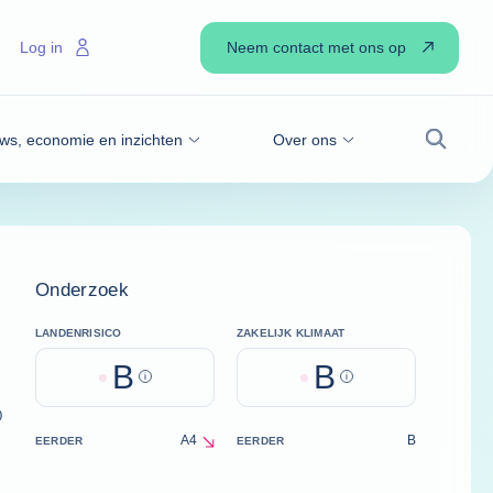
Neem contact met ons op
Log in
ws, economie en inzichten
Over ons
Zoek
Onderzoek
LANDENRISICO
ZAKELIJK KLIMAAT
B
B
Help
Help
)
A4
B
EERDER
EERDER
decrease