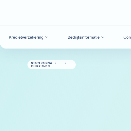
ga naar de inhoud
Kredietverzekering
Bedrijfsinformatie
Com
STARTPAGINA
FILIPPIJNEN