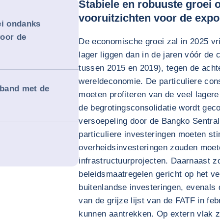
Stabiele en robuuste groei
vooruitzichten voor de expo
ei ondanks
voor de
De economische groei zal in 2025 vr
lager liggen dan in de jaren vóór de
tussen 2015 en 2019), tegen de ach
wereldeconomie. De particuliere con
rband met de
moeten profiteren van de veel lagere 
de begrotingsconsolidatie wordt ge
versoepeling door de Bangko Sentral
particuliere investeringen moeten sti
overheidsinvesteringen zouden moete
infrastructuurprojecten. Daarnaast z
beleidsmaatregelen gericht op het 
buitenlandse investeringen, evenals 
van de grijze lijst van de FATF in feb
kunnen aantrekken. Op extern vlak z