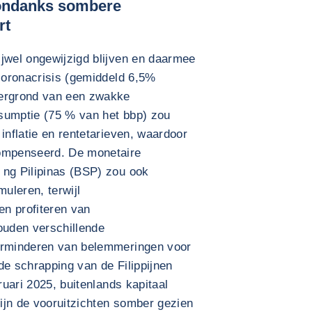
 ondanks sombere
rt
ijwel ongewijzigd blijven en daarmee
 coronacrisis (gemiddeld 6,5%
tergrond van een zwakke
sumptie (75 % van het bbp) zou
inflatie en rentetarieven, waardoor
compenseerd. De monetaire
 ng Pilipinas (BSP) zou ook
muleren, terwijl
n profiteren van
ouden verschillende
verminderen van belemmeringen voor
de schrapping van de Filippijnen
ruari 2025, buitenlands kapitaal
ijn de vooruitzichten somber gezien