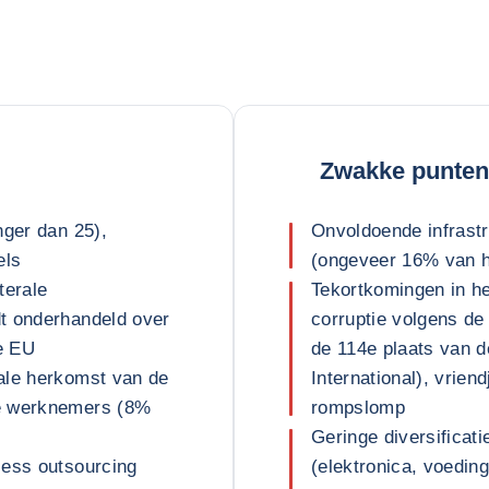
Zwakke punten
nger dan 25),
Onvoldoende infrastr
els
(ongeveer 16% van h
terale
Tekortkomingen in h
t onderhandeld over
corruptie volgens de
e EU
de 114e plaats van 
ale herkomst van de
International), vrien
se werknemers (8%
rompslomp
Geringe diversificati
cess outsourcing
(elektronica, voedi