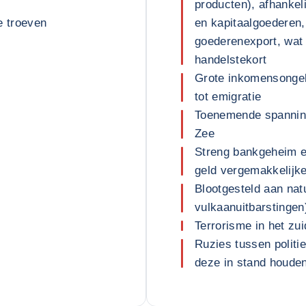
producten), afhankel
e troeven
en kapitaalgoederen
goederenexport, wat 
handelstekort
Grote inkomensongeli
tot emigratie
Toenemende spanning
Zee
Streng bankgeheim e
geld vergemakkelijk
Blootgesteld aan nat
vulkaanuitbarstingen
Terrorisme in het zu
Ruzies tussen politie
deze in stand houde