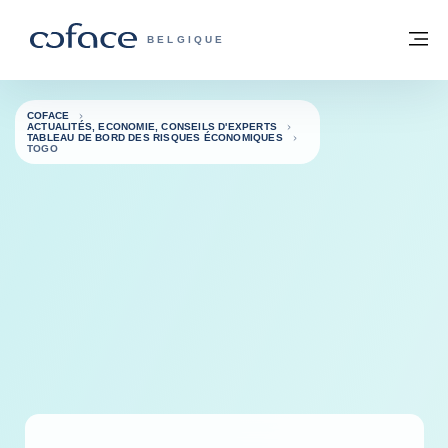
Voir le contenu
Retour à la page d'accueil
M
COFACE, FOR TRADE - PAGE D'ACCUE
BELGIQUE
COFACE
ACTUALITÉS, ECONOMIE, CONSEILS D'EXPERTS
TABLEAU DE BORD DES RISQUES ÉCONOMIQUES
TOGO