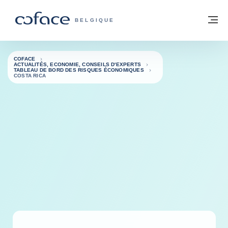
Voir le contenu
Retour à la page d'accueil
M
COFACE, FOR TRADE - PAGE D'ACCUE
BELGIQUE
COFACE
ACTUALITÉS, ECONOMIE, CONSEILS D'EXPERTS
TABLEAU DE BORD DES RISQUES ÉCONOMIQUES
COSTA RICA