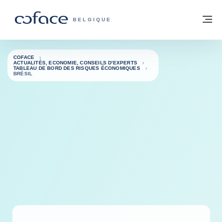
Voir le contenu
Retour à la page d'accueil
M
COFACE, FOR TRADE - PAGE D'ACCUE
BELGIQUE
COFACE
ACTUALITÉS, ECONOMIE, CONSEILS D'EXPERTS
TABLEAU DE BORD DES RISQUES ÉCONOMIQUES
BRÉSIL