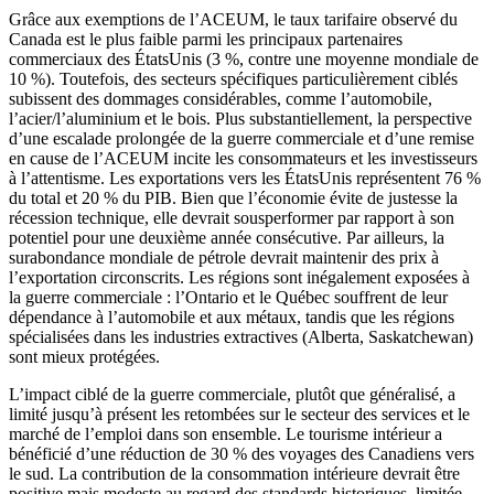
Grâce aux exemptions de l’ACEUM, le taux tarifaire observé du
Canada est le plus faible parmi les principaux partenaires
commerciaux des ÉtatsUnis (3 %, contre une moyenne mondiale de
10 %). Toutefois, des secteurs spécifiques particulièrement ciblés
subissent des dommages considérables, comme l’automobile,
l’acier/l’aluminium et le bois. Plus substantiellement, la perspective
d’une escalade prolongée de la guerre commerciale et d’une remise
en cause de l’ACEUM incite les consommateurs et les investisseurs
à l’attentisme. Les exportations vers les ÉtatsUnis représentent 76 %
du total et 20 % du PIB. Bien que l’économie évite de justesse la
récession technique, elle devrait sousperformer par rapport à son
potentiel pour une deuxième année consécutive. Par ailleurs, la
surabondance mondiale de pétrole devrait maintenir des prix à
l’exportation circonscrits. Les régions sont inégalement exposées à
la guerre commerciale : l’Ontario et le Québec souffrent de leur
dépendance à l’automobile et aux métaux, tandis que les régions
spécialisées dans les industries extractives (Alberta, Saskatchewan)
sont mieux protégées.
L’impact ciblé de la guerre commerciale, plutôt que généralisé, a
limité jusqu’à présent les retombées sur le secteur des services et le
marché de l’emploi dans son ensemble. Le tourisme intérieur a
bénéficié d’une réduction de 30 % des voyages des Canadiens vers
le sud. La contribution de la consommation intérieure devrait être
positive mais modeste au regard des standards historiques, limitée