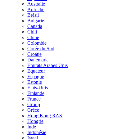
Australie
Autriche
Brésil
Bulgarie
Canada
Chili
Chine
Colombie
Corée du Sud
Croatie
Danemark
Emirats Arabes Unis
Equateur
Espagne
Estonie
Etats-Unis
Finlande
France
Group
Grèce
Hong Kong RAS
Hongrie
Inde
Indonésie
Israël