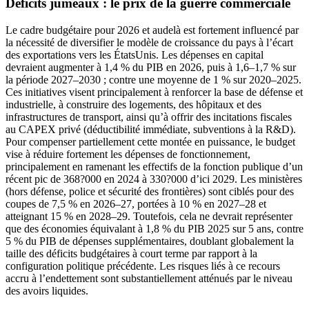
Déficits jumeaux : le prix de la guerre commerciale
Le cadre budgétaire pour 2026 et audelà est fortement influencé par
la nécessité de diversifier le modèle de croissance du pays à l’écart
des exportations vers les ÉtatsUnis. Les dépenses en capital
devraient augmenter à 1,4 % du PIB en 2026, puis à 1,6–1,7 % sur
la période 2027–2030 ; contre une moyenne de 1 % sur 2020–2025.
Ces initiatives visent principalement à renforcer la base de défense et
industrielle, à construire des logements, des hôpitaux et des
infrastructures de transport, ainsi qu’à offrir des incitations fiscales
au CAPEX privé (déductibilité immédiate, subventions à la R&D).
Pour compenser partiellement cette montée en puissance, le budget
vise à réduire fortement les dépenses de fonctionnement,
principalement en ramenant les effectifs de la fonction publique d’un
récent pic de 368?000 en 2024 à 330?000 d’ici 2029. Les ministères
(hors défense, police et sécurité des frontières) sont ciblés pour des
coupes de 7,5 % en 2026–27, portées à 10 % en 2027–28 et
atteignant 15 % en 2028–29. Toutefois, cela ne devrait représenter
que des économies équivalant à 1,8 % du PIB 2025 sur 5 ans, contre
5 % du PIB de dépenses supplémentaires, doublant globalement la
taille des déficits budgétaires à court terme par rapport à la
configuration politique précédente. Les risques liés à ce recours
accru à l’endettement sont substantiellement atténués par le niveau
des avoirs liquides.