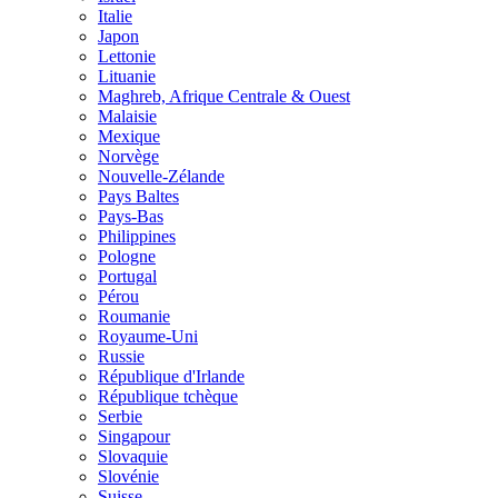
Italie
Japon
Lettonie
Lituanie
Maghreb, Afrique Centrale & Ouest
Malaisie
Mexique
Norvège
Nouvelle-Zélande
Pays Baltes
Pays-Bas
Philippines
Pologne
Portugal
Pérou
Roumanie
Royaume-Uni
Russie
République d'Irlande
République tchèque
Serbie
Singapour
Slovaquie
Slovénie
Suisse