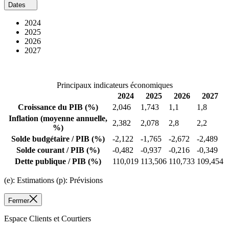
Dates
2024
2025
2026
2027
Principaux indicateurs économiques
2024
2025
2026
2027
Croissance du PIB
(%)
2,046
1,743
1,1
1,8
Inflation
(moyenne annuelle,
2,382
2,078
2,8
2,2
%)
Solde budgétaire / PIB
(%)
-2,122
-1,765
-2,672
-2,489
Solde courant / PIB
(%)
-0,482
-0,937
-0,216
-0,349
Dette publique / PIB
(%)
110,019
113,506
110,733
109,454
(e): Estimations (p): Prévisions
Fermer
Espace Clients et Courtiers