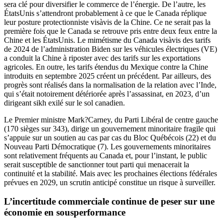
sera clé pour diversifier le commerce de l’énergie. De l’autre, les
ÉtatsUnis s’attendront probablement à ce que le Canada réplique
leur posture protectionniste visàvis de la Chine. Ce ne serait pas la
première fois que le Canada se retrouve pris entre deux feux entre la
Chine et les ÉtatsUnis. Le mimétisme du Canada visàvis des tarifs
de 2024 de l’administration Biden sur les véhicules électriques (VE)
a conduit la Chine à riposter avec des tarifs sur les exportations
agricoles. En outre, les tarifs étendus du Mexique contre la Chine
introduits en septembre 2025 créent un précédent. Par ailleurs, des
progrès sont réalisés dans la normalisation de la relation avec l’Inde,
qui s’était notoirement détériorée après l’assassinat, en 2023, d’un
dirigeant sikh exilé sur le sol canadien.
Le Premier ministre Mark?Carney, du Parti Libéral de centre gauche
(170 sièges sur 343), dirige un gouvernement minoritaire fragile qui
s’appuie sur un soutien au cas par cas du Bloc Québécois (22) et du
Nouveau Parti Démocratique (7). Les gouvernements minoritaires
sont relativement fréquents au Canada et, pour l’instant, le public
serait susceptible de sanctionner tout parti qui menacerait la
continuité et la stabilité. Mais avec les prochaines élections fédérales
prévues en 2029, un scrutin anticipé constitue un risque à surveiller.
L’incertitude commerciale continue de peser sur une
économie en sousperformance