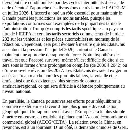
devraient être conditionnées par des cycles intermittents d’escalade
et de détente à l’approche des discussions de révision de l’ACEUM
en juillet 2026. L’accord a joué un rôle essentiel pour maintenir le
Canada parmi les juridictions les moins tarifées, puisque les
exportations conformes sont exemptées de la plupart des tarifs de
l’administration Trump (y compris les tarifs spécifiques au pays au
titre de l’IEEPA et certains tarifs sectoriels comme ceux de l’article
232 sur les véhicules et les pièces automobiles) au moment de la
rédaction. Cependant, cela peut évoluer à mesure que les ÉtatsUnis
accentuent la pression d’ici juillet 2026, surtout si le Canada
maintient une approche de rapport de force. Notre hypothèse de
travail est que l’accord survivra, même s’il est difficile de dire si ce
sera sous la forme d’une prolongation complète (de 2036 à 2042) ou
d’une nouvelle révision dès 2027. Les ÉtatsUnis devraient exiger un
accès accru au marché pour les produits laitiers, la volaille et les
œufs, ainsi que des exigences plus strictes de contenu
américain/régional, ce qui sera difficile à défendre politiquement au
niveau national.
En parallèle, le Canada poursuivra ses efforts pour rééquilibrer le
commerce extérieur en faveur d’une plus grande diversification
géographique. Un rapprochement avec l’Europe sera le plus simple
à mettre en œuvre, en exploitant pleinement l’Accord économique et
commercial global (AECG/CETA). La relation avec la Chine, en
revanche, est à un tournant. D’un côté, la demande chinoise de GNL