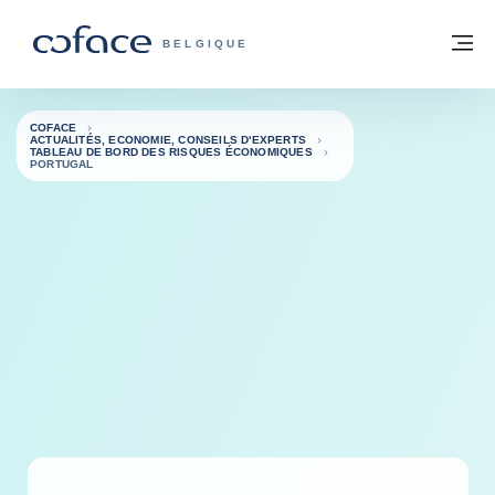
Voir le contenu
Retour à la page d'accueil
M
COFACE, FOR TRADE - PAGE D'ACCUE
BELGIQUE
COFACE
ACTUALITÉS, ECONOMIE, CONSEILS D'EXPERTS
TABLEAU DE BORD DES RISQUES ÉCONOMIQUES
PORTUGAL