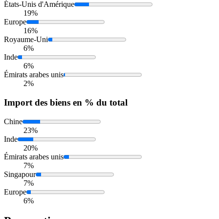
États-Unis d'Amérique
19%
Europe
16%
Royaume-Uni
6%
Inde
6%
Émirats arabes unis
2%
Import
des biens en % du total
Chine
23%
Inde
20%
Émirats arabes unis
7%
Singapour
7%
Europe
6%