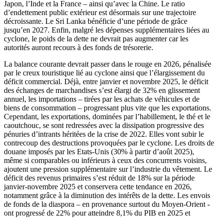
Japon, l’Inde et la France – ainsi qu’avec la Chine. Le ratio
d’endettement public extérieur est désormais sur une trajectoire
décroissante. Le Sri Lanka bénéficie d’une période de grâce
jusqu’en 2027. Enfin, malgré les dépenses supplémentaires liées au
cyclone, le poids de la dette ne devrait pas augmenter car les
autorités auront recours à des fonds de trésorerie.
La balance courante devrait passer dans le rouge en 2026, pénalisée
par le creux touristique lié au cyclone ainsi que l’élargissement du
déficit commercial. Déjà, entre janvier et novembre 2025, le déficit
des échanges de marchandises s’est élargi de 32% en glissement
annuel, les importations – tirées par les achats de véhicules et de
biens de consommation – progressant plus vite que les exportations.
Cependant, les exportations, dominées par l’habillement, le thé et le
caoutchouc, se sont redressées avec la dissipation progressive des
pénuries d’intrants héritées de la crise de 2022. Elles vont subir le
contrecoup des destructions provoquées par le cyclone. Les droits de
douane imposés par les Etats-Unis (30% à partir d’août 2025),
même si comparables ou inférieurs à ceux des concurrents voisins,
ajoutent une pression supplémentaire sur l’industrie du vêtement. Le
déficit des revenus primaires s’est réduit de 18% sur la période
janvier-novembre 2025 et conservera cette tendance en 2026,
notamment grâce à la diminution des intérêts de la dette. Les envois
de fonds de la diaspora – en provenance surtout du Moyen-Orient -
ont progressé de 22% pour atteindre 8,1% du PIB en 2025 et