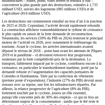
infrastructures – routes, ponts, voies ferrées et réseaux d’eau –
concentrent la plus grande part des destructions, estimées à 1,735
milliard USD, suivies des logements (985 millions USD) et de
l’agriculture (814 millions USD).
Les destructions ont certainement entraîné un trou d’air à la jonction
de 2025 et 2026. Cependant, l’activité devrait rapidement rebondir.
La construction affichera vraisemblablement le rythme de croissance
le plus rapide en raison de la forte demande de reconstruction.
Néanmoins, les services (59% du PIB en 2024) resteront le principal
moteur de l’activité en 2026, avec notamment le redémarrage du
tourisme. Avant le cyclone, les arrivées internationales avaient
dépassé le niveau de 2018 – point haut avant les attentats de Pâques
2019 et la pandémie – et devraient retrouver leur progression,
soutenues par la forte compétitivité-prix de la destination. Le
transport, faiblement impacté par le cyclone, contribuera encore à la
croissance, en particulier le transbordement maritime, porté par la
demande robuste et l’augmentation des capacités portuaires de
Colombo et Hambantota. Tirée par la confection de vêtements
(premier poste d’exportation), l’industrie (27% du PIB) devrait aussi
renouer avec sa reprise, une fois les infrastructures réparées. Par
ailleurs, la relance progressive de l’agriculture (8% du PIB),
fortement touchée par le cyclone, jouera un rôle essentiel,
puisqu’elle concentre près de 30% des emplois - ce qui en fera un
déterminant majeur de la consommation - tandis que le thé reste le