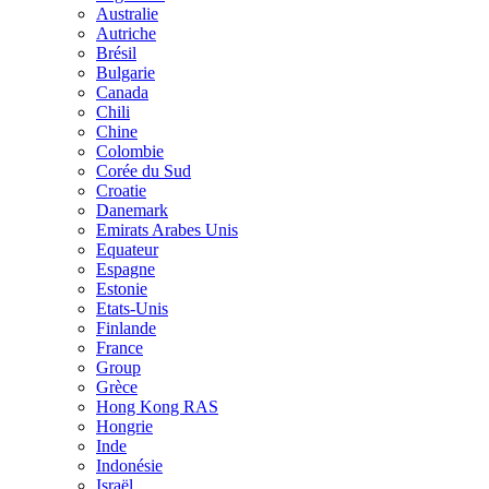
Australie
Autriche
Brésil
Bulgarie
Canada
Chili
Chine
Colombie
Corée du Sud
Croatie
Danemark
Emirats Arabes Unis
Equateur
Espagne
Estonie
Etats-Unis
Finlande
France
Group
Grèce
Hong Kong RAS
Hongrie
Inde
Indonésie
Israël