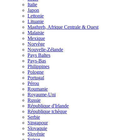
Italie
Japon
Lettonie
Lituanie
Maghreb, Afrique Centrale & Ouest
Malaisie
Mexique
Norvège
Nouvelle-Zélande
Pays Baltes
Pays-Bas
Philippines
Pologne
Portugal
Pérou
Roumanie
Royaume-Uni
Russie
République d'Irlande
République tchèque
Serbie
Singapour
Slovaquie
Slovénie
Suisse