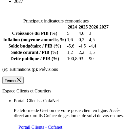
2027
Principaux indicateurs économiques
2024
2025
2026
2027
Croissance du PIB
(%)
5
4,6
3
Inflation
(moyenne annuelle, %)
1,6
0,2
4,5
Solde budgétaire / PIB
(%)
-5,6
-4,5
-4,4
Solde courant / PIB
(%)
1,2
2,2
1,5
Dette publique / PIB
(%)
100,8
93
90
(e): Estimations (p): Prévisions
Fermer
Espace Clients et Courtiers
Portail Clients - CofaNet
Plateforme de Gestion de votre poste client en ligne. Accès
direct aux outils Coface de gestion et de suivi de vos risques.
Portail Clients - Cofanet