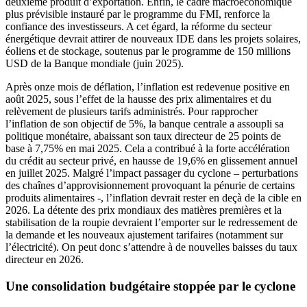
deuxième produit d’exportation. Enfin, le cadre macroéconomique
plus prévisible instauré par le programme du FMI, renforce la
confiance des investisseurs. A cet égard, la réforme du secteur
énergétique devrait attirer de nouveaux IDE dans les projets solaires,
éoliens et de stockage, soutenus par le programme de 150 millions
USD de la Banque mondiale (juin 2025).
Après onze mois de déflation, l’inflation est redevenue positive en
août 2025, sous l’effet de la hausse des prix alimentaires et du
relèvement de plusieurs tarifs administrés. Pour rapprocher
l’inflation de son objectif de 5%, la banque centrale a assoupli sa
politique monétaire, abaissant son taux directeur de 25 points de
base à 7,75% en mai 2025. Cela a contribué à la forte accélération
du crédit au secteur privé, en hausse de 19,6% en glissement annuel
en juillet 2025. Malgré l’impact passager du cyclone – perturbations
des chaînes d’approvisionnement provoquant la pénurie de certains
produits alimentaires -, l’inflation devrait rester en deçà de la cible en
2026. La détente des prix mondiaux des matières premières et la
stabilisation de la roupie devraient l’emporter sur le redressement de
la demande et les nouveaux ajustement tarifaires (notamment sur
l’électricité). On peut donc s’attendre à de nouvelles baisses du taux
directeur en 2026.
Une consolidation budgétaire stoppée par le cyclone