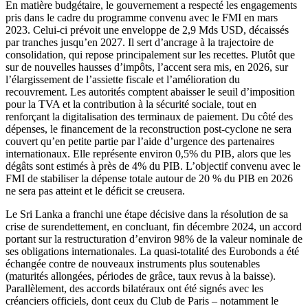
En matière budgétaire, le gouvernement a respecté les engagements
pris dans le cadre du programme convenu avec le FMI en mars
2023. Celui-ci prévoit une enveloppe de 2,9 Mds USD, décaissés
par tranches jusqu’en 2027. Il sert d’ancrage à la trajectoire de
consolidation, qui repose principalement sur les recettes. Plutôt que
sur de nouvelles hausses d’impôts, l’accent sera mis, en 2026, sur
l’élargissement de l’assiette fiscale et l’amélioration du
recouvrement. Les autorités comptent abaisser le seuil d’imposition
pour la TVA et la contribution à la sécurité sociale, tout en
renforçant la digitalisation des terminaux de paiement. Du côté des
dépenses, le financement de la reconstruction post-cyclone ne sera
couvert qu’en petite partie par l’aide d’urgence des partenaires
internationaux. Elle représente environ 0,5% du PIB, alors que les
dégâts sont estimés à près de 4% du PIB. L’objectif convenu avec le
FMI de stabiliser la dépense totale autour de 20 % du PIB en 2026
ne sera pas atteint et le déficit se creusera.
Le Sri Lanka a franchi une étape décisive dans la résolution de sa
crise de surendettement, en concluant, fin décembre 2024, un accord
portant sur la restructuration d’environ 98% de la valeur nominale de
ses obligations internationales. La quasi-totalité des Eurobonds a été
échangée contre de nouveaux instruments plus soutenables
(maturités allongées, périodes de grâce, taux revus à la baisse).
Parallèlement, des accords bilatéraux ont été signés avec les
créanciers officiels, dont ceux du Club de Paris – notamment le