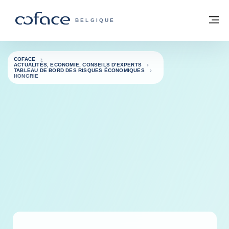
Voir le contenu
Retour à la page d'accueil
M
COFACE, FOR TRADE - PAGE D'ACCUE
BELGIQUE
COFACE
ACTUALITÉS, ECONOMIE, CONSEILS D'EXPERTS
TABLEAU DE BORD DES RISQUES ÉCONOMIQUES
HONGRIE