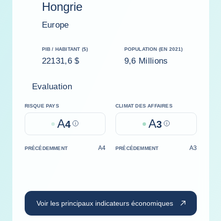
Hongrie
Europe
PIB / HABITANT ($)
POPULATION (EN 2021)
22131,6 $
9,6 Millions
Evaluation
RISQUE PAYS
CLIMAT DES AFFAIRES
A
A
4
Help
3
Help
A4
A3
PRÉCÉDEMMENT
PRÉCÉDEMMENT
Voir les principaux indicateurs économiques