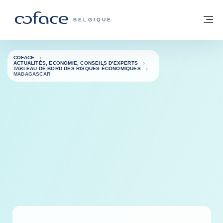
Voir le contenu
Retour à la page d'accueil
M
COFACE, FOR TRADE - PAGE D'ACCUE
BELGIQUE
COFACE
ACTUALITÉS, ECONOMIE, CONSEILS D'EXPERTS
TABLEAU DE BORD DES RISQUES ÉCONOMIQUES
MADAGASCAR