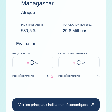
Madagascar
Afrique
PIB / HABITANT ($)
POPULATION (EN 2021)
530,5 $
29,8 Millions
Evaluation
RISQUE PAYS
CLIMAT DES AFFAIRES
D
C
Help
Help
C
C
PRÉCÉDEMMENT
PRÉCÉDEMMENT
decrease
Voir les principaux indicateurs économiques