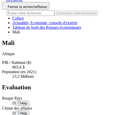
Fermer la recherche
Retour
Soumettre votre recherche
Coface
Actualités, Economie, conseils d'experts
Tableau de bord des Risques économiques
Mali
Mali
Afrique
PIB / Habitant ($)
865,6 $
Population (en 2021)
23,3 Millions
Evaluation
Risque Pays
D
Help
Climat des affaires
D
Help