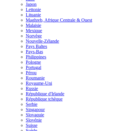
Japon
Lettonie
Lituanie
Maghreb, Afrique Centrale & Ouest
Malaisie
Mexique
Norvège
Nouvelle-Zélande
Pays Baltes
Pays-Bas
Philippines
Pologne
Portugal
Pérou
Roumanie
Royaume-Uni
Russie
République d'Irlande
République tchèque
Serbie
Singapour
Slovaquie
Slovénie
Suisse
Suède