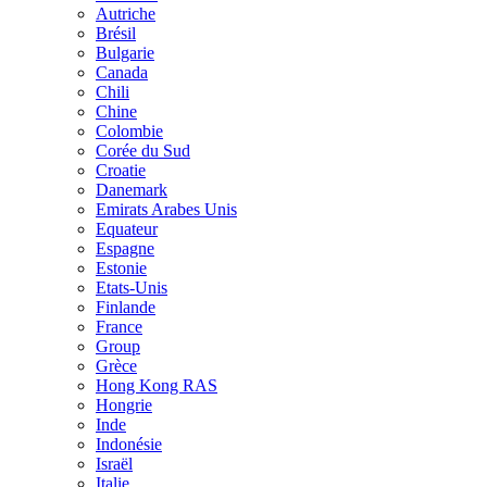
Autriche
Brésil
Bulgarie
Canada
Chili
Chine
Colombie
Corée du Sud
Croatie
Danemark
Emirats Arabes Unis
Equateur
Espagne
Estonie
Etats-Unis
Finlande
France
Group
Grèce
Hong Kong RAS
Hongrie
Inde
Indonésie
Israël
Italie