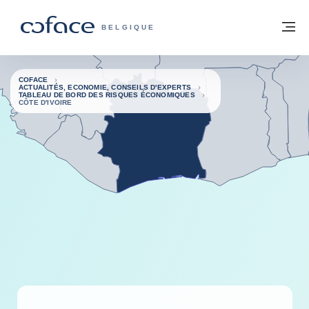
Voir le contenu
Retour à la page d'accueil
M
COFACE, FOR TRADE - PAGE D'ACCUE
BELGIQUE
COFACE
ACTUALITÉS, ECONOMIE, CONSEILS D'EXPERTS
TABLEAU DE BORD DES RISQUES ÉCONOMIQUES
CÔTE D'IVOIRE