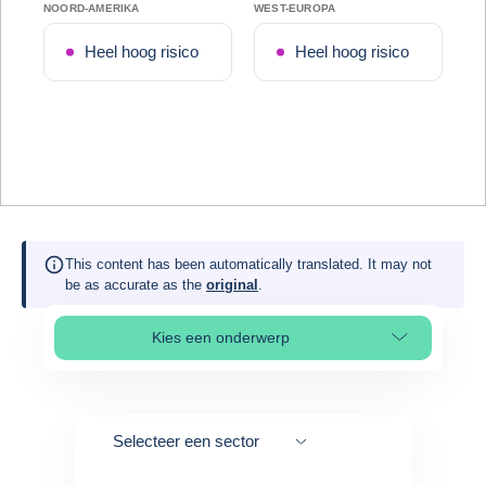
NOORD-AMERIKA
WEST-EUROPA
Heel hoog risico
Heel hoog risico
This content has been automatically translated. It may not
be as accurate as the
original
.
Kies een onderwerp
Select page section
Selecteer een sector