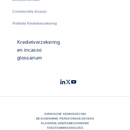
Commerciële Incasso
Politieke Kredietverzekering
Kredietverzekering
en incasso
glossarium
LinkedIn
Twitter
Youtube
- Coface
- Coface
- Coface
JURIDISCHE KENNISGEVING
BESCHERMING PERSOONSGEGEVENS
KLOKKENLUIDERSMECHANISME
TOESTEMMINGSKEUZES