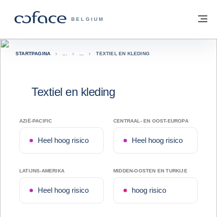
ga naar de inhoud
Terug naar startpagina
M
COFACE, FOR TRADE - GROEP WEBSIT
BELGIUM
STARTPAGINA
TEXTIEL EN KLEDING
Textiel en kleding
AZIË-PACIFIC
CENTRAAL- EN OOST-EUROPA
Heel hoog risico
Heel hoog risico
LATIJNS-AMERIKA
MIDDEN-OOSTEN EN TURKIJE
Heel hoog risico
hoog risico