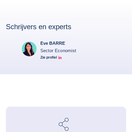
Schrijvers en experts
Eve BARRE
Sector Economist
Zie profiel
Eve barré linkedin