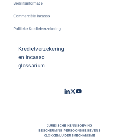
Bedrijfsinformatie
Commerciële Incasso
Politieke Kredietverzekering
Kredietverzekering
en incasso
glossarium
LinkedIn
Twitter
Youtube
- Coface
- Coface
- Coface
JURIDISCHE KENNISGEVING
BESCHERMING PERSOONSGEGEVENS
KLOKKENLUIDERSMECHANISME