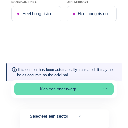
NOORD-AMERIKA
WEST-EUROPA
Heel hoog risico
Heel hoog risico
This content has been automatically translated. It may not
be as accurate as the
original
.
Kies een onderwerp
Select page section
Selecteer een sector