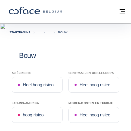
ga naar de inhoud
Terug naar startpagina
M
COFACE, FOR TRADE - GROEP WEBSIT
BELGIUM
STARTPAGINA
BOUW
Bouw
AZIË-PACIFIC
CENTRAAL- EN OOST-EUROPA
Heel hoog risico
Heel hoog risico
LATIJNS-AMERIKA
MIDDEN-OOSTEN EN TURKIJE
hoog risico
Heel hoog risico