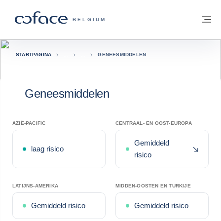
ga naar de inhoud
Terug naar startpagina
M
COFACE, FOR TRADE - GROEP WEBSIT
BELGIUM
STARTPAGINA
GENEESMIDDELEN
Geneesmiddelen
AZIË-PACIFIC
CENTRAAL- EN OOST-EUROPA
Gemiddeld
Recente
laag risico
risico
LATIJNS-AMERIKA
MIDDEN-OOSTEN EN TURKIJE
Gemiddeld risico
Gemiddeld risico