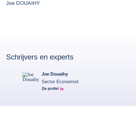
Joe DOUAIHY
Schrijvers en experts
Joe Douaihy
Sector Economist
Zie profiel
Joe Linkedin