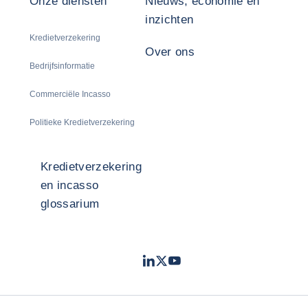
Onze diensten
Nieuws, economie en
inzichten
Kredietverzekering
Over ons
Bedrijfsinformatie
Commerciële Incasso
Politieke Kredietverzekering
Kredietverzekering
en incasso
glossarium
LinkedIn
Twitter
Youtube
- Coface
- Coface
- Coface