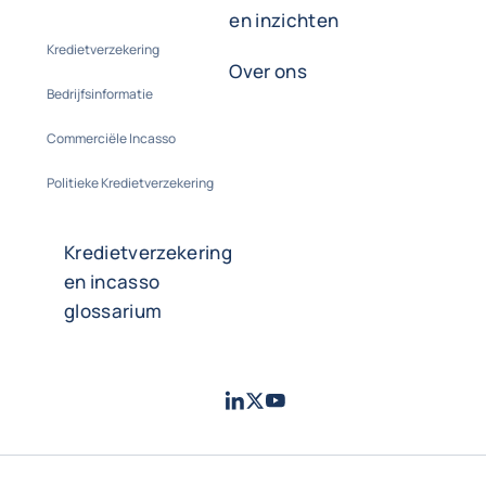
en inzichten
Kredietverzekering
Over ons
Bedrijfsinformatie
Commerciële Incasso
Politieke Kredietverzekering
Kredietverzekering
en incasso
glossarium
LinkedIn
Twitter
Youtube
- Coface
- Coface
- Coface