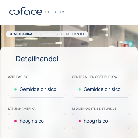
ga naar de inhoud
Terug naar startpagina
M
COFACE, FOR TRADE - GROEP WEBSITE
BELGIUM
STARTPAGINA
DETAILHANDEL
Detailhandel
AZIË-PACIFIC
CENTRAAL- EN OOST-EUROPA
Gemiddeld risico
Gemiddeld risico
LATIJNS-AMERIKA
MIDDEN-OOSTEN EN TURKIJE
hoog risico
hoog risico