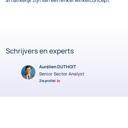
afhankelijk zijn van één enkel winkelconcept.
Schrijvers en experts
Aurélien DUTHOIT
Senior Sector Analyst
Zie profiel
Aurélien Duthoit Linkedin profile