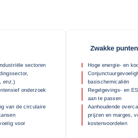
Zwakke punten
industriële sectoren
Hoge energie- en kool
dingssector,
Conjunctuurgevoelig
, enz.)
basischemicaliën
intensief onderzoek
Regelgevings- en ES
aan te passen
ng van de circulaire
Aanhoudende overcapa
 kansen
prijzen en marges, v
voelig voor
kostenvoordelen