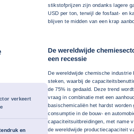
stikstofprijzen zijn ondanks lagere
USD per ton, terwijl de fosfaat- en k
blijven te midden van een krap aanb
e
De wereldwijde chemiesecto
een recessie
De wereldwijde chemische industrie b
steken, waarbij de capaciteitsbenutt
de 75% is gedaald. Deze trend word
vraag in combinatie met een aanhou
tor verkeert
basischemicaliën het hardst worden g
ie
consumptie in de bouw- en automobi
capaciteitsuitbreidingen, met name v
de wereldwijde productiecapaciteit v
tendruk en