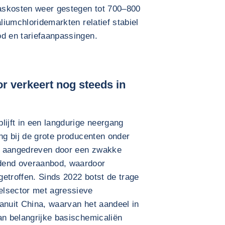
 gaskosten weer gestegen tot 700–800
aliumchloridemarkten relatief stabiel
od en tariefaanpassingen.
r verkeert nog steeds in
lijft in een langdurige neergang
ing bij de grote producenten onder
t aangedreven door een zwakke
dend overaanbod, waardoor
etroffen. Sinds 2022 botst de trage
elsector met agressieve
anuit China, waarvan het aandeel in
an belangrijke basischemicaliën