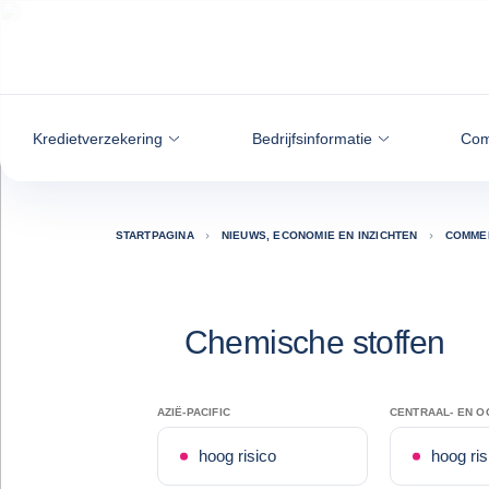
ga naar de inhoud
Kredietverzekering
Bedrijfsinformatie
Com
STARTPAGINA
NIEUWS, ECONOMIE EN INZICHTEN
COMMER
Chemische stoffen
AZIË-PACIFIC
CENTRAAL- EN O
hoog risico
hoog ris