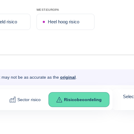
WEST-EUROPA
ld risico
Heel hoog risico
It may not be as accurate as the
original
.
Selec
Sector risico
Risicobeoordeling