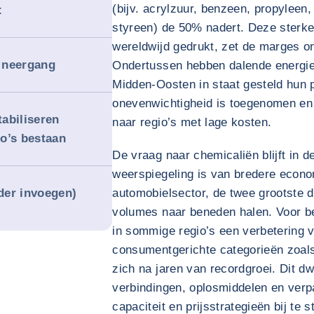
(bijv. acrylzuur, benzeen, propyleen
t
styreen) de 50% nadert. Deze sterke 
wereldwijd gedrukt, zet de marges on
 neergang
Ondertussen hebben dalende energie
Midden-Oosten in staat gesteld hun 
onevenwichtigheid is toegenomen en
abiliseren
naar regio’s met lage kosten.
co’s bestaan
De vraag naar chemicaliën blijft in
weerspiegeling is van bredere econ
nder invoegen)
automobielsector, de twee grootste 
volumes naar beneden halen. Voor be
in sommige regio’s een verbetering 
consumentgerichte categorieën zoal
zich na jaren van recordgroei. Dit d
verbindingen, oplosmiddelen en ver
capaciteit en prijsstrategieën bij te st