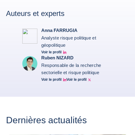
Auteurs et experts
Anna FARRUGIA
Analyste risque politique et
géopolitique
Voir le profil
Anna Farrugia Linkedin Profile
Ruben NIZARD
Responsable de la recherche
sectorielle et risque politique
Voir le profil
Voir le profil
Ruben Nizard linkedin
Ruben Nizard twitter
Dernières actualités