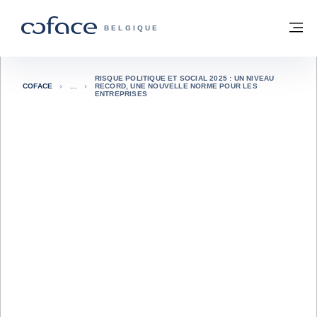
Voir le contenu
Retour à la page d'accueil
M
COFACE, FOR TRADE - PAGE D'ACCUE
BELGIQUE
RISQUE POLITIQUE ET SOCIAL 2025 : UN NIVEAU
COFACE
RECORD, UNE NOUVELLE NORME POUR LES
ENTREPRISES