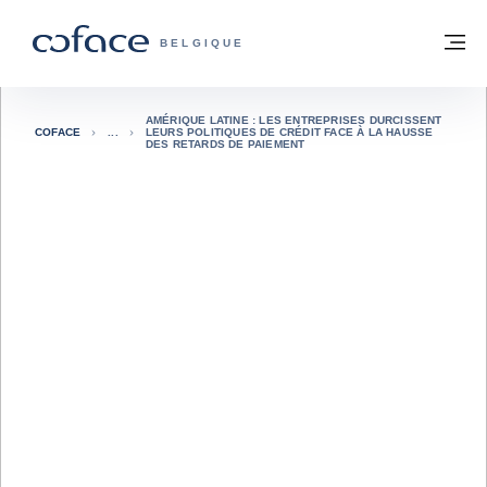
Voir le contenu
Retour à la page d'accueil
M
COFACE, FOR TRADE - PAGE D'ACCUE
BELGIQUE
AMÉRIQUE LATINE : LES ENTREPRISES DURCISSENT
COFACE
LEURS POLITIQUES DE CRÉDIT FACE À LA HAUSSE
DES RETARDS DE PAIEMENT