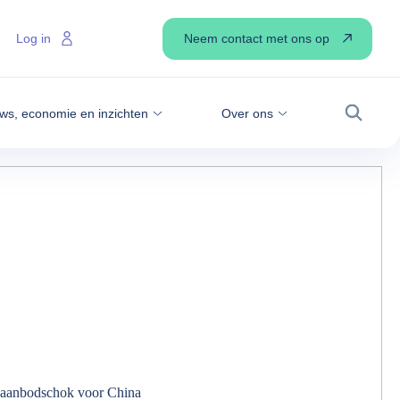
Neem contact met ons op
Log in
ws, economie en inzichten
Over ons
Zoek
 aanbodschok voor China