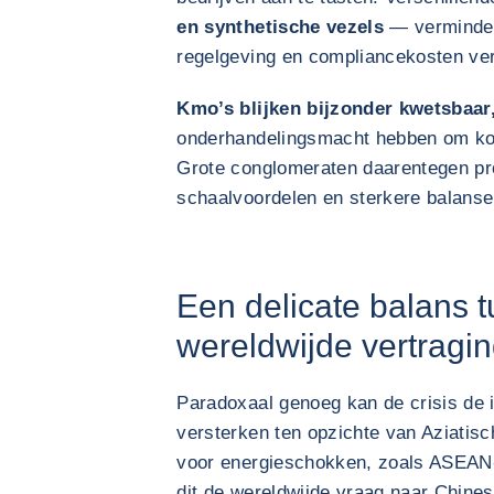
en synthetische vezels
— verminder
regelgeving en compliancekosten ve
Kmo’s blijken bijzonder kwetsbaar
onderhandelingsmacht hebben om kos
Grote conglomeraten daarentegen pro
schaalvoordelen en sterkere balans
Een delicate balans t
wereldwijde vertragi
Paradoxaal genoeg kan de crisis de i
versterken ten opzichte van Aziatisc
voor energieschokken, zoals ASEAN-l
dit de wereldwijde vraag naar Chine