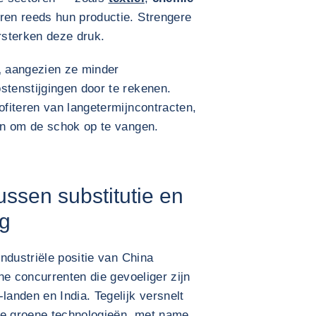
en reeds hun productie. Strengere
rsterken deze druk.
,
aangezien ze minder
tenstijgingen door te rekenen.
fiteren van langetermijncontracten,
en om de schok op te vangen.
ussen substitutie en
ng
ndustriële positie van China
he concurrenten die gevoeliger zijn
anden en India. Tegelijk versnelt
se groene technologieën, met name