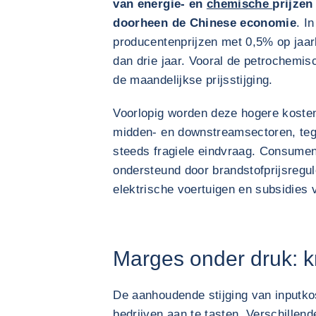
van energie- en
chemische
prijzen
doorheen de Chinese economie
. I
producentenprijzen met 0,5% op jaarb
dan drie jaar. Vooral de petrochemisc
de maandelijkse prijsstijging.
Voorlopig worden deze hogere koste
midden- en downstreamsectoren, teg
steeds fragiele eindvraag. Consumen
ondersteund door brandstofprijsregul
elektrische voertuigen en subsidies v
Marges onder druk: km
De aanhoudende stijging van inputko
bedrijven aan te tasten. Verschille