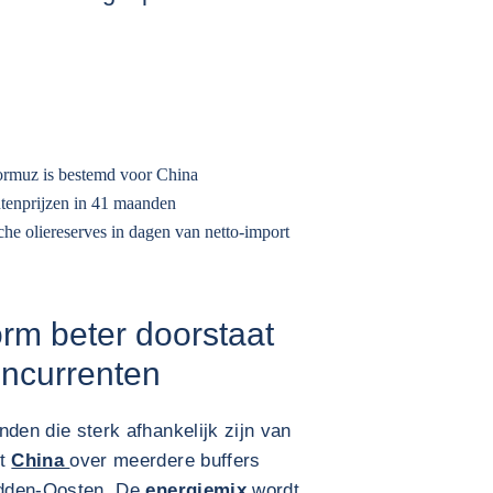
ormuz is bestemd voor China
entenprijzen in 41 maanden
sche oliereserves in dagen van netto-import
rm beter doorstaat
oncurrenten
anden die sterk afhankelijk zijn van
kt
China
over meerdere buffers
Midden-Oosten. De
energiemix
wordt