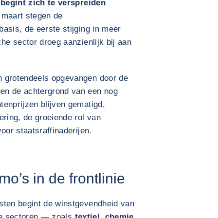
 begint zich te verspreiden
n maart stegen de
asis, de eerste stijging in meer
he sector droeg aanzienlijk bij aan
n grotendeels opgevangen door de
en de achtergrond van een nog
tenprijzen blijven gematigd,
ering, de groeiende rol van
oor staatsraffinaderijen.
o’s in de frontlinie
sten begint de winstgevendheid van
nde sectoren — zoals
textiel
,
chemie