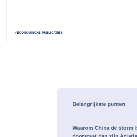
#
ECONOMISCHE PUBLICATIES
Belangrijkste punten
Waarom China de storm b
doorstaat dan zijn Aziati