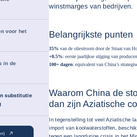
winstmarges van bedrijven.
en voor het
Belangrijkste punten
35%
van de oliestroom door de Straat van H
+0.5%
: eerste jaarlijkse stijging van produc
 in de
100+ dagen
: equivalent van China’s strategi
Waarom China de sto
n substitutie
dan zijn Aziatische c
g
In tegenstelling tot veel Aziatische l
import van koolwaterstoffen, beschi
en)
tegen een langdurige crisis in het 