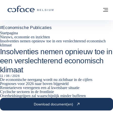
ga naar de inhoud
Terug naar startpagina
M
COFACE, FOR TRADE - GROEP WEBSIT
BELGIUM
#
Economische Publicaties
Startpagina
Nieuws, economie en inzichten
Insolventies nemen opnieuw toe in een verslechterend economisch
klimaat
Insolventies nemen opnieuw toe in
een verslechterend economisch
klimaat
11 / 06 / 2026
De economische neergang wordt nu zichtbaar in de cijfers
Prognoses voor 2026 naar boven bijgesteld
Rentetarieven verergeren een al kwetsbare situatie
Cyclische sectoren in de frontlinie
Overheidsingrijpen zal waarschijnlijk minder bufferen
Download document(en)