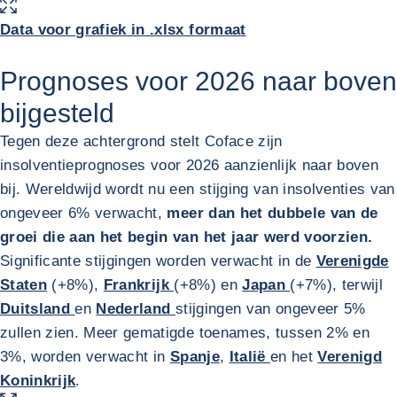
VERGROOT AFBEELDING
Data voor grafiek in .xlsx formaat
Prognoses voor 2026 naar boven
bijgesteld
Tegen deze achtergrond stelt Coface zijn
insolventieprognoses voor 2026 aanzienlijk naar boven
bij. Wereldwijd wordt nu een stijging van insolventies van
ongeveer 6% verwacht,
meer dan het dubbele van de
groei die aan het begin van het jaar werd voorzien.
Significante stijgingen worden verwacht in de
Verenigde
Staten
(+8%),
Frankrijk
(+8%) en
Japan
(+7%), terwijl
Duitsland
en
Nederland
stijgingen van ongeveer 5%
zullen zien. Meer gematigde toenames, tussen 2% en
3%, worden verwacht in
Spanje
,
Italië
en het
Verenigd
Koninkrijk
.
VERGROOT AFBEELDING