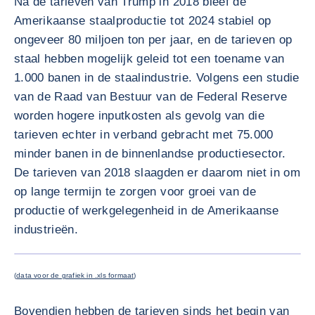
Na de tarieven van Trump in 2018 bleef de
Amerikaanse staalproductie tot 2024 stabiel op
ongeveer 80 miljoen ton per jaar, en de tarieven op
staal hebben mogelijk geleid tot een toename van
1.000 banen in de staalindustrie. Volgens een studie
van de Raad van Bestuur van de Federal Reserve
worden hogere inputkosten als gevolg van die
tarieven echter in verband gebracht met 75.000
minder banen in de binnenlandse productiesector.
De tarieven van 2018 slaagden er daarom niet in om
op lange termijn te zorgen voor groei van de
productie of werkgelegenheid in de Amerikaanse
industrieën.
VERGRO
(
data voor de grafiek in .xls formaat
)
Bovendien hebben de tarieven sinds het begin van