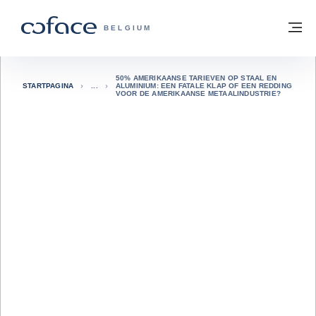
ga naar de inhoud
Terug naar startpagina
M
COFACE, FOR TRADE - GROEP WEBSIT
BELGIUM
50% AMERIKAANSE TARIEVEN OP STAAL EN
STARTPAGINA
ALUMINIUM: EEN FATALE KLAP OF EEN REDDING
VOOR DE AMERIKAANSE METAALINDUSTRIE?