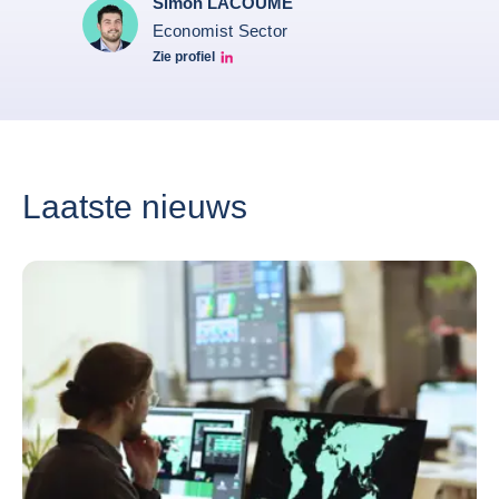
Simon LACOUME
Economist Sector
Zie profiel
Simon Lacoume linkedin
Laatste nieuws