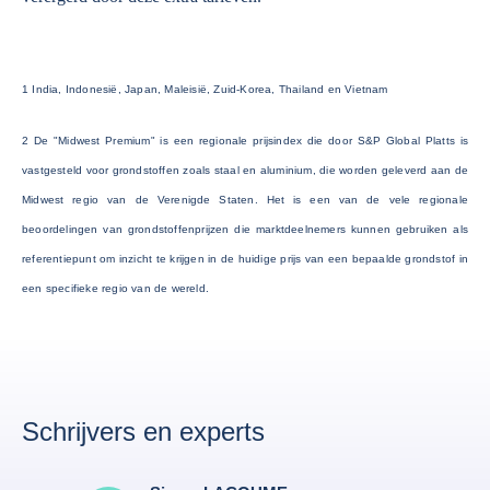
1 India, Indonesië, Japan, Maleisië, Zuid-Korea, Thailand en Vietnam
2 De "Midwest Premium" is een regionale prijsindex die door S&P Global Platts is
vastgesteld voor grondstoffen zoals staal en aluminium, die worden geleverd aan de
Midwest regio van de Verenigde Staten. Het is een van de vele regionale
beoordelingen van grondstoffenprijzen die marktdeelnemers kunnen gebruiken als
referentiepunt om inzicht te krijgen in de huidige prijs van een bepaalde grondstof in
een specifieke regio van de wereld.
Schrijvers en experts