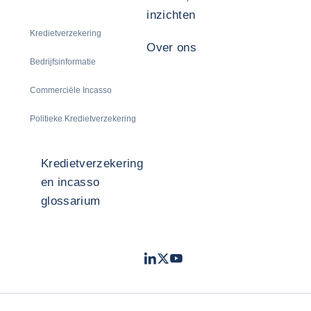
inzichten
Kredietverzekering
Over ons
Bedrijfsinformatie
Commerciële Incasso
Politieke Kredietverzekering
Kredietverzekering
en incasso
glossarium
LinkedIn
Twitter
Youtube
- Coface
- Coface
- Coface