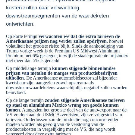
kosten zullen naar verwachting
downstreamsegmenten van de waardeketen
ontwrichten.
Op korte termijn
verwachten we dat die extra tarieven de
Amerikaanse prijzen nog verder zullen opdrijven
, hoewel
volatiliteit het grootste risico blijft. Sinds de aankondiging van
Trump vorige week is de Premium US Midwest Aluminium
Premium met 6% gestegen, terwijl de staalequivalente prijsindex
met meer dan 5% is gedaald.
Op middellange termijn
kunnen stijgende binnenlandse
prijzen van metalen de marges van productiebedrijven
uithollen
. De Amerikaanse automobielsector zal bijzonder
kwetsbaar zijn, aangezien zowel upstream- als
downstreamwaardeketens waarschijnlijk negatief zullen worden
beïnvloed.
Op de lange termijn
zouden stijgende Amerikaanse tarieven
op staal en aluminium Mexico wrang ten goede kunnen
komen
. Aangezien het grootste deel van de auto-export naar de
VS voldoet aan de USMCA-vereisten, zijn ze vrijgesteld van
tarieven. Ondertussen zou de productie nog concurrerender
moeten worden als gevolg van de verstoring van de
productiekosten in vergelijking met de VS, die nog wordt
verergerd door deze extra tarieven.