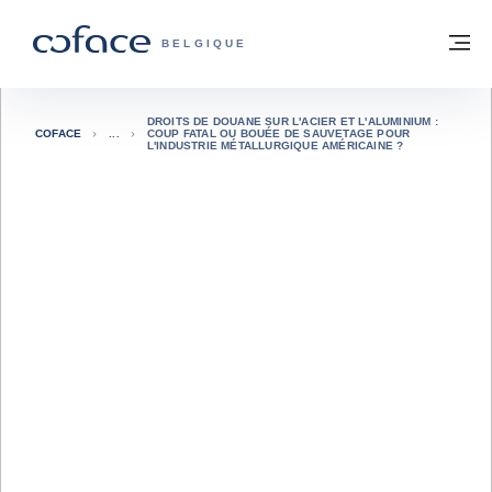
Voir le contenu
Retour à la page d'accueil
M
COFACE, FOR TRADE - PAGE D'ACCUE
BELGIQUE
DROITS DE DOUANE SUR L'ACIER ET L'ALUMINIUM :
COFACE
COUP FATAL OU BOUÉE DE SAUVETAGE POUR
L'INDUSTRIE MÉTALLURGIQUE AMÉRICAINE ?