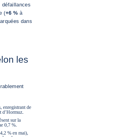
 défaillances
e (
+6 %
à
marquées dans
lon les
érablement
, enregistrant de
it d’Hormuz.
èsent sur la
ue 0,7 %.
 4,2 % en mai),