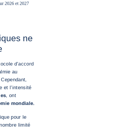
our 2026 et 2027
iques ne
e
tocole d’accord
almie au
. Cependant,
 et l’intensité
les
, ont
nomie mondiale.
ique pour le
 nombre limité