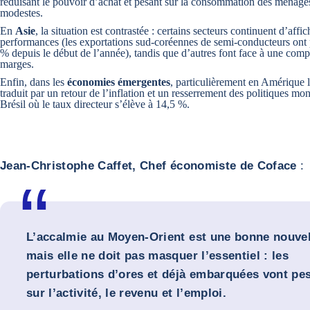
réduisant le pouvoir d’achat et pesant sur la consommation des ménages
modestes.
En
Asie
, la situation est contrastée : certains secteurs continuent d’affi
performances (les exportations sud-coréennes de semi-conducteurs ont
% depuis le début de l’année), tandis que d’autres font face à une comp
marges.
Enfin, dans les
économies émergentes
, particulièrement en Amérique la
traduit par un retour de l’inflation et un resserrement des politiques m
Brésil où le taux directeur s’élève à 14,5 %.
Jean-Christophe Caffet, Chef économiste de Coface
:
L’accalmie au Moyen-Orient est une bonne nouvel
mais elle ne doit pas masquer l’essentiel : les
perturbations d’ores et déjà embarquées vont pe
sur l’activité, le revenu et l’emploi.