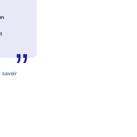
un
t
 savoir