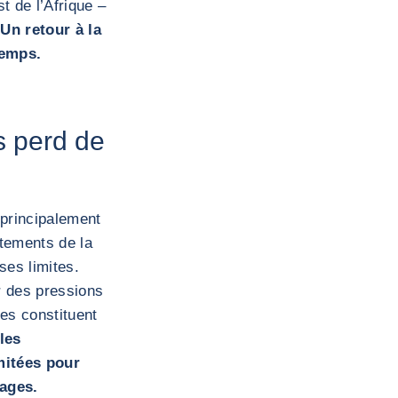
t de l’Afrique –
.
Un retour à la
temps.
s perd de
 principalement
stements de la
ses limites.
r des pressions
res constituent
les
itées pour
nages.