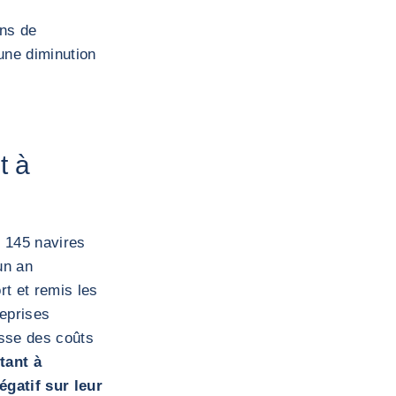
ons de
une diminution
t à
 145 navires
un an
t et remis les
reprises
usse des coûts
tant à
gatif sur leur