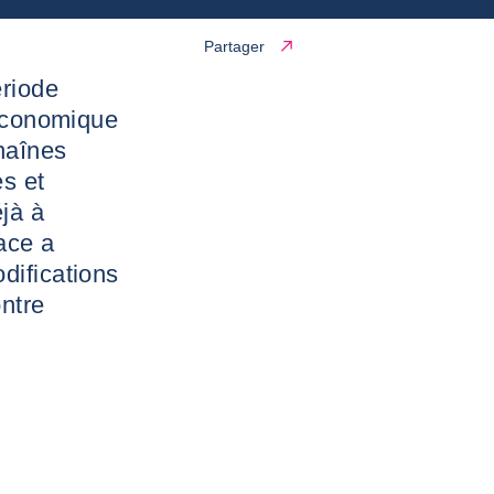
Partager
ériode
 économique
chaînes
es et
jà à
ace a
difications
ontre