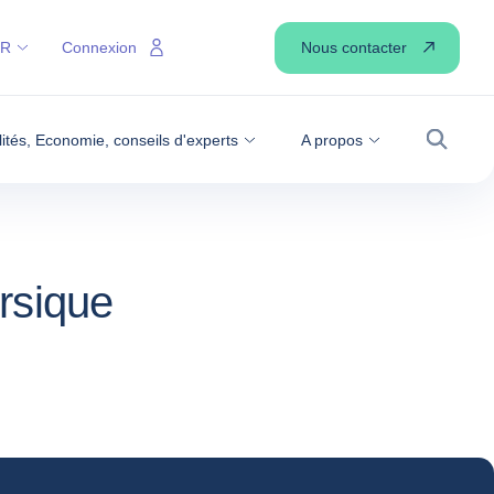
Nous contacter
FR
Connexion
lités, Economie, conseils d'experts
A propos
Recher
rsique