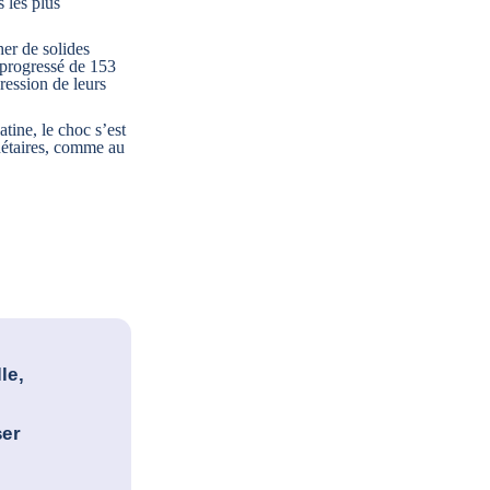
 les plus
cher de solides
 progressé de 153
ression de leurs
tine, le choc s’est
onétaires, comme au
le,
ser