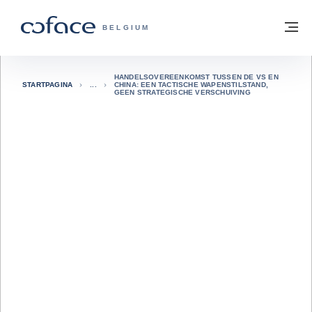
ga naar de inhoud
Terug naar startpagina
M
COFACE, FOR TRADE - GROEP WEBSIT
BELGIUM
HANDELSOVEREENKOMST TUSSEN DE VS EN
STARTPAGINA
CHINA: EEN TACTISCHE WAPENSTILSTAND,
GEEN STRATEGISCHE VERSCHUIVING