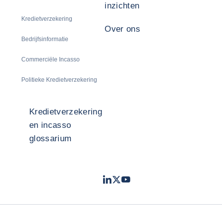
inzichten
Kredietverzekering
Over ons
Bedrijfsinformatie
Commerciële Incasso
Politieke Kredietverzekering
Kredietverzekering
en incasso
glossarium
LinkedIn
Twitter
Youtube
- Coface
- Coface
- Coface