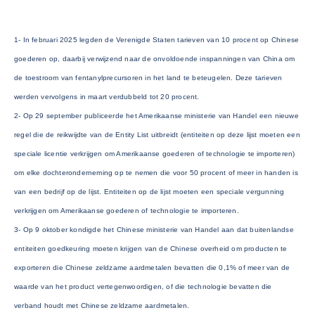
1- In februari 2025 legden de Verenigde Staten tarieven van 10 procent op Chinese
goederen op, daarbij verwijzend naar de onvoldoende inspanningen van China om
de toestroom van fentanylprecursoren in het land te beteugelen. Deze tarieven
werden vervolgens in maart verdubbeld tot 20 procent.
2- Op 29 september publiceerde het Amerikaanse ministerie van Handel een nieuwe
regel die de reikwijdte van de Entity List uitbreidt (entiteiten op deze lijst moeten een
speciale licentie verkrijgen om Amerikaanse goederen of technologie te importeren)
om elke dochteronderneming op te nemen die voor 50 procent of meer in handen is
van een bedrijf op de lijst. Entiteiten op de lijst moeten een speciale vergunning
verkrijgen om Amerikaanse goederen of technologie te importeren.
3- Op 9 oktober kondigde het Chinese ministerie van Handel aan dat buitenlandse
entiteiten goedkeuring moeten krijgen van de Chinese overheid om producten te
exporteren die Chinese zeldzame aardmetalen bevatten die 0,1% of meer van de
waarde van het product vertegenwoordigen, of die technologie bevatten die
verband houdt met Chinese zeldzame aardmetalen.