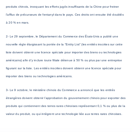
produits chinois, invoquant les efforts jugés insuffisants de la Chine pour freiner
l’afflux de précurseurs de fentanyl dans le pays. Ces droits ont ensuite été doublés
à 20 % en mars.
2- Le 29 septembre, le Département du Commerce des États-Unis a publié une
nouvelle règle élargissant la portée de la “Entity List” (les entités inscrites sur cette
liste doivent obtenir une licence spéciale pour importer des biens ou technologies
américains) afin d’y inclure toute filiale détenue à 50 % ou plus par une entreprise
figurant sur la liste. Les entités inscrites doivent obtenir une licence spéciale pour
importer des biens ou technologies américains.
3- Le 9 octobre, le ministère chinois du Commerce a annoncé que les entités
étrangères doivent obtenir l’approbation du gouvernement chinois pour exporter des
produits qui contiennent des terres rares chinoises représentant 0,1 % ou plus de la
valeur du produit, ou qui intègrent une technologie liée aux terres rares chinoises.