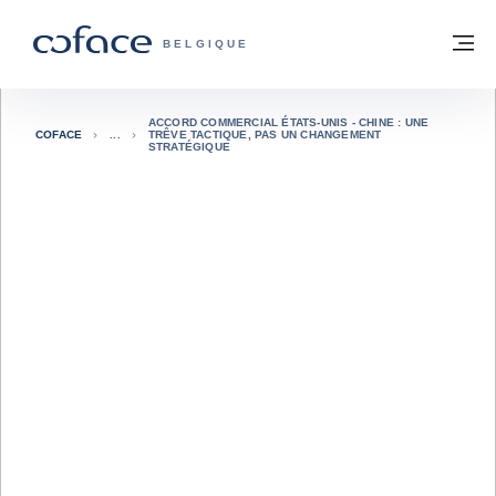
Voir le contenu
Retour à la page d'accueil
M
COFACE, FOR TRADE - PAGE D'ACCUE
BELGIQUE
ACCORD COMMERCIAL ÉTATS-UNIS - CHINE : UNE
COFACE
TRÊVE TACTIQUE, PAS UN CHANGEMENT
STRATÉGIQUE