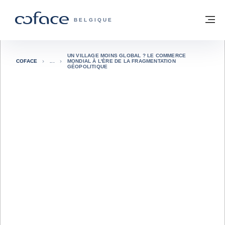
Voir le contenu
Retour à la page d'accueil
M
COFACE, FOR TRADE - PAGE D'ACCUE
BELGIQUE
UN VILLAGE MOINS GLOBAL ? LE COMMERCE
COFACE
MONDIAL À L'ÈRE DE LA FRAGMENTATION
GÉOPOLITIQUE