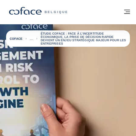
Voir le contenu
Retour à la page d'accueil
M
COFACE, FOR TRADE - PAGE D'ACCUE
BELGIQUE
ÉTUDE COFACE : FACE À L’INCERTITUDE
ÉCONOMIQUE, LA PRISE DE DÉCISION RAPIDE
COFACE
DEVIENT UN ENJEU STRATÉGIQUE MAJEUR POUR LES
ENTREPRISES